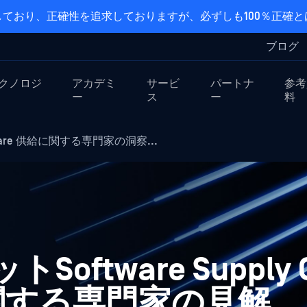
ており、正確性を追求しておりますが、必ずしも100％正確
ブログ
クノロジ
アカデミ
サービ
パートナ
参考
ー
ス
ー
料
are 供給に関する専門家の洞察...
oftware Supply C
関する専門家の見解