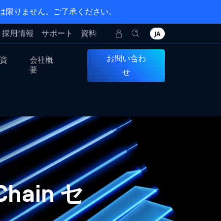
とは限りません。ご了承ください。
採用情報
サポート
資料
JA
お問い合わ
資
会社概
要
せ
hain セ