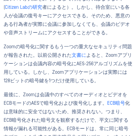
(
Citizen Labの研究
者によると）。しかし、待合室にいる各
人が会議の復号キーにアクセスできる。そのため、悪意の
ある行為者が実際に会議に参加しなくても、会議のビデオ
や音声ストリームにアクセスすることができる。
Zoomの暗号化に関するもう一つの重大なセキュリティ問題
が報告された。以前公開された
文書に
よると、Zoomアプリ
ケーションは会議内容の暗号化にAES-256アルゴリズムを使
用している。しかし、Zoomアプリケーションは実際には
128ビットの暗号鍵を1つだけ使用している。
最後に、Zoomは会議中のすべてのオーディオとビデオを
ECBモードのAESで暗号化および復号化します。
ECB暗号
化
は意味的に安全ではないため、推奨されない。つまり、
ECB暗号化された暗号文を観察するだけで、平文に関する
情報が漏れる可能性がある。ECBモードは、常に同じ暗号