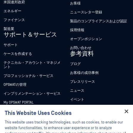
米国連邦政府
お客様
エネルギー
ニュースレター登録
ファイナンス
製品のコンプライアンスおよび認証
製造業
採用情報
サポート＆サービス
オープンポジション
サポート
お問い合わせ
参考資料
ケースを作成する
テクニカル・アカウント・マネジメ
ブログ
ント
お客様の成功事例
プロフェッショナル・サービス
プレスリリース
OPSWATの管理
ニュース
インプリメンテーション・サービス
イベント
My OPSWAT PORTAL
ウェビナー
技術文書
This Website Uses Cookies
データシート
Hey there!
トレーニング
This website uses tracking technologies, such as cookies, to enable our
ホワイトペーパー
I'm Ozzy, your OPSWAT virtual assistant.
website functionalities, to enhance user experience or to analyze
脆弱性対策プログラム