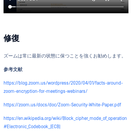
修復
ズームは常に最新の状態に保つことを強くお勧め
します。
参考文献
https://blog.zoom.us/wordpress/2020/04/01/facts-around-
zoom-encryption-for-meetings-webinars/
https://zoom.us/docs/doc/Zoom-Security-White-Paper.pdf
https://en.wikipedia.org/wiki/Block_cipher_mode_of_operation
#Electronic_Codebook_(ECB)