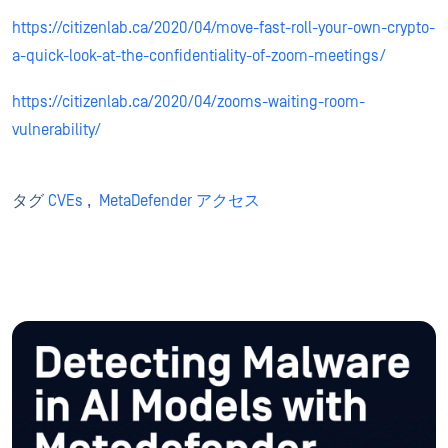
https://citizenlab.ca/2020/04/move-fast-roll-your-own-crypto-
a-quick-look-at-the-confidentiality-of-zoom-meetings/
https://citizenlab.ca/2020/04/zooms-waiting-room-
vulnerability/
タグ
CVEs
,
MetaDefender アクセス