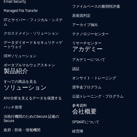
Email Security
ファイルベースの脆弱性評価
Managed File Transfer
原産国判定
OTとサイバー・フィジカル・システ
ム
アーカイブ抽出
クロスドメイン・ソリューション
テクノロジーセンター
データダイオード＆セキュリティゲ
リサーチセンター
ートウェイ
アカデミー
OEMソリューション
アカデミーについて
ポータブルマルウェアスキャン
認証
製品紹介
オンサイト・トレーニング
すべての商品を見る
ソリューション
奨学金プログラム
公認トレーニング・プログラム
AIや分析を支えるデータを保護する
参考資料
パッチ管理
会社概要
法執行機関のためのSecure 証拠の
Secure
OPSWATについて
政府・防衛・情報機関
経営陣