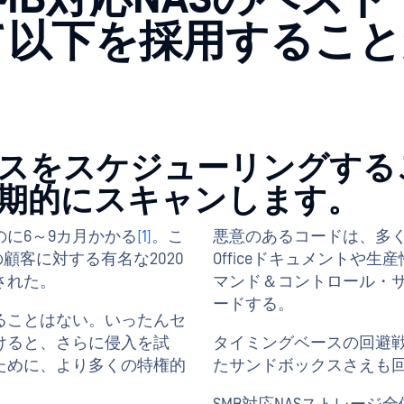
て以下を採用すること
スをスケジューリングする
期的にスキャンします。
に6～9カ月かかる
[1]
。こ
悪意のあるコードは、多
の顧客に対する有名な2020
Officeドキュメントや
された。
マンド＆コントロール・
ードする。
ることはない。いったんセ
けると、さらに侵入を試
タイミングベースの回避
ために、より多くの特権的
たサンドボックスさえも