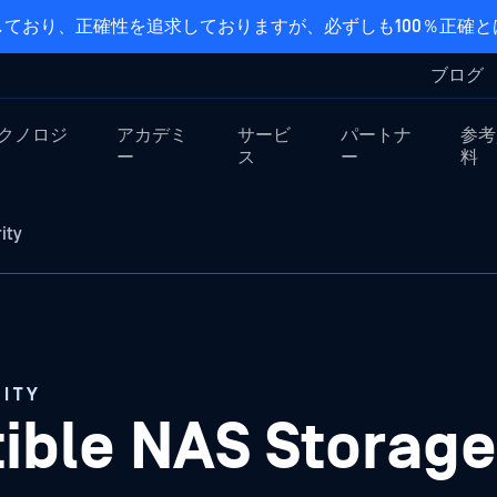
ており、正確性を追求しておりますが、必ずしも100％正確
ブログ
クノロジ
アカデミ
サービ
パートナ
参考
ー
ス
ー
料
ity
ITY
ble NAS Storage