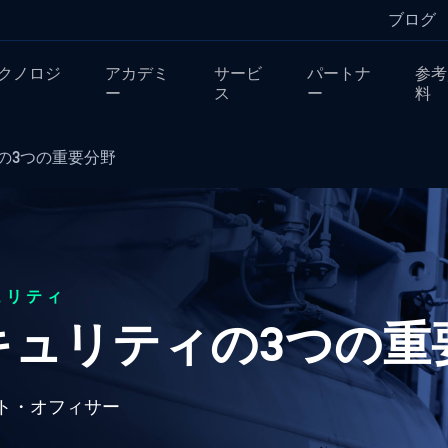
ブログ
クノロジ
アカデミ
サービ
パートナ
参考
ー
ス
ー
料
の3つの重要分野
ュリティ
キュリティの3つの重
ト・オフィサー