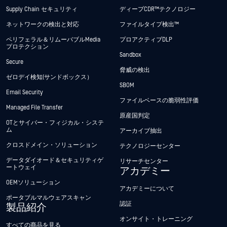
Supply Chain セキュリティ
ディープCDR™テクノロジー
ネットワークの検出と対応
ファイルタイプ検出™
ペリフェラル＆リムーバブルMedia
プロアクティブDLP
プロテクション
Sandbox
Secure
脅威の検出
ゼロデイ検知(サンドボックス）
SBOM
Email Security
ファイルベースの脆弱性評価
Managed File Transfer
原産国判定
OTとサイバー・フィジカル・システ
ム
アーカイブ抽出
クロスドメイン・ソリューション
テクノロジーセンター
データダイオード＆セキュリティゲ
リサーチセンター
ートウェイ
アカデミー
OEMソリューション
アカデミーについて
ポータブルマルウェアスキャン
認証
製品紹介
オンサイト・トレーニング
すべての商品を見る