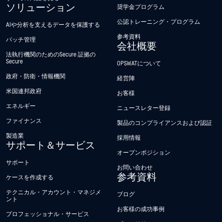
ソリューション
奨学金プログラム
公認トレーニング・プログラム
AIや分析を支えるデータを保護する
参考資料
パッチ管理
会社概要
法執行機関のためのSecure 証拠の
Secure
OPSWATについて
政府・防衛・情報機関
経営陣
米国連邦政府
お客様
エネルギー
ニュースレター登録
ファイナンス
製品のコンプライアンスおよび認証
製造業
採用情報
サポート＆サービス
オープンポジション
サポート
お問い合わせ
参考資料
ケースを作成する
テクニカル・アカウント・マネジメ
ブログ
ント
お客様の成功事例
プロフェッショナル・サービス