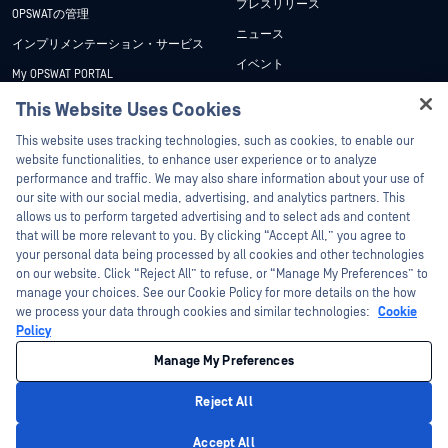
プレスリリース
OPSWATの管理
ニュース
インプリメンテーション・サービス
イベント
My OPSWAT PORTAL
ウェビナー
技術文書
This Website Uses Cookies
データシート
Hey there!
トレーニング
This website uses tracking technologies, such as cookies, to enable our
ホワイトペーパー
I'm Ozzy, your OPSWAT virtual assistant.
website functionalities, to enhance user experience or to analyze
脆弱性対策プログラム
How can I help you secure what's critical
performance and traffic. We may also share information about your use of
パートナー
無料ツール
today?
our site with our social media, advertising, and analytics partners. This
allows us to perform targeted advertising and to select ads and content
認証
that will be more relevant to you. By clicking “Accept All,” you agree to
テクノロジー・パートナー
your personal data being processed by all cookies and other technologies
on our website. Click “Reject All” to refuse, or “Manage My Preferences” to
OPSWAT チャネル パートナー
manage your choices. See our Cookie Policy for more details on the how
we process your data through cookies and similar technologies:
Cookie
©2026OPSWAT . All rights reserved.OPSWAT、MetaDefender、Metascan、
Policy
MetaAccess、OPSWAT 、Trust no File. Trust No Device.、OPSWAT 、Protecting the
World's Critical Infrastructure、Deep CDR™ Technology、InQuest、InQuestロゴ、
Manage My Preferences
DFI、RetroHunt、Deep File Inspection、およびJoin the Huntは、OPSWAT の商標
です。第三者の商標は、それぞれの所有者の財産です。
法的事項
プライバシーポリシー
クッキー設定
カリフォルニアの
Reject All
プライバシー
Privacy Policy
Accept All