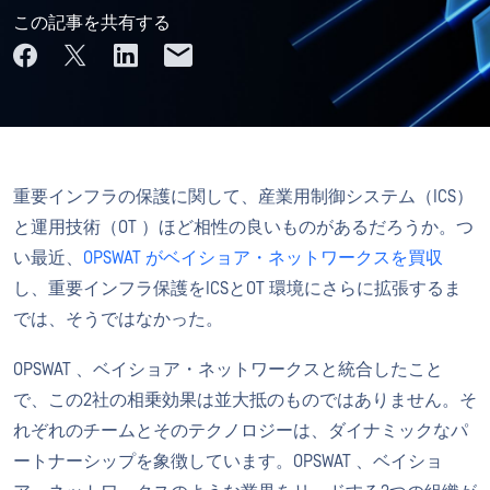
この記事を共有する
重要インフラの保護に関して、産業用制御システム（ICS）
と運用技術（OT ）ほど相性の良いものがあるだろうか。つ
い最近、
OPSWAT がベイショア・ネットワークスを買収
し、重要インフラ保護をICSとOT 環境にさらに拡張するま
では、そうではなかった。
OPSWAT 、ベイショア・ネットワークスと統合したこと
で、この2社の相乗効果は並大抵のものではありません。そ
れぞれのチームとそのテクノロジーは、ダイナミックなパ
ートナーシップを象徴しています。OPSWAT 、ベイショ