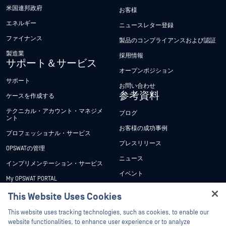
米国連邦政府
お客様
エネルギー
ニュースレター登録
ファイナンス
製品のコンプライアンスおよび認証
製造業
採用情報
サポート＆サービス
オープンポジション
サポート
お問い合わせ
参考資料
ケースを作成する
テクニカル・アカウント・マネジメ
ブログ
ント
お客様の成功事例
プロフェッショナル・サービス
プレスリリース
OPSWATの管理
ニュース
インプリメンテーション・サービス
イベント
My OPSWAT PORTAL
ウェビナー
技術文書
This Website Uses Cookies
データシート
Hey there!
トレーニング
This website uses tracking technologies, such as cookies, to enable our
ホワイトペーパー
I'm Ozzy, your OPSWAT virtual assistant.
website functionalities, to enhance user experience or to analyze
脆弱性対策プログラム