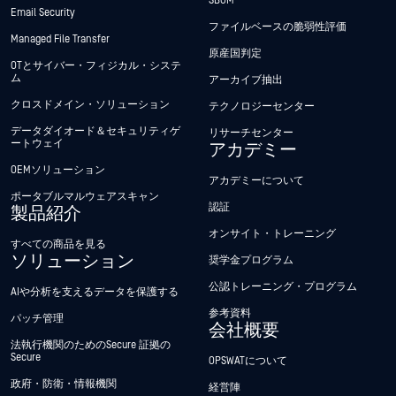
SBOM
Email Security
ファイルベースの脆弱性評価
Managed File Transfer
原産国判定
OTとサイバー・フィジカル・システ
ム
アーカイブ抽出
クロスドメイン・ソリューション
テクノロジーセンター
データダイオード＆セキュリティゲ
リサーチセンター
ートウェイ
アカデミー
OEMソリューション
アカデミーについて
ポータブルマルウェアスキャン
認証
製品紹介
オンサイト・トレーニング
すべての商品を見る
ソリューション
奨学金プログラム
公認トレーニング・プログラム
AIや分析を支えるデータを保護する
参考資料
パッチ管理
会社概要
法執行機関のためのSecure 証拠の
Secure
OPSWATについて
政府・防衛・情報機関
経営陣