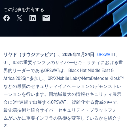
この記事を共有する
リヤド（サウジアラビア）、2025年11月24日
-
OPSWAT
IT、
OT、ICSの重要インフラのサイバーセキュリティにおける世
界的リーダーであるOPSWATは、Black Hat Middle East &
Africa 2025に参加し、OP/XMobile LabやMetaDefender Kiosk™
などの最新のセキュリティイノベーションのデモンストレ
ーションを行います。同地域最大の情報セキュリティ展示
会に3年連続で出展するOPSWAT 、複雑化する脅威の中で、
最先端技術と統合サイバーセキュリティ・プラットフォー
ムがいかに重要インフラの防御を変革しているかを紹介す
る。