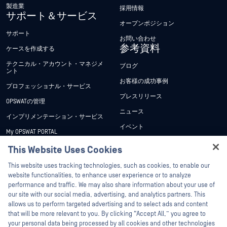
製造業
採用情報
サポート＆サービス
オープンポジション
サポート
お問い合わせ
参考資料
ケースを作成する
テクニカル・アカウント・マネジメ
ブログ
ント
お客様の成功事例
プロフェッショナル・サービス
プレスリリース
OPSWATの管理
ニュース
インプリメンテーション・サービス
イベント
My OPSWAT PORTAL
ウェビナー
技術文書
This Website Uses Cookies
データシート
Hey there!
トレーニング
This website uses tracking technologies, such as cookies, to enable our
ホワイトペーパー
I'm Ozzy, your OPSWAT virtual assistant.
website functionalities, to enhance user experience or to analyze
脆弱性対策プログラム
How can I help you secure what's critical
performance and traffic. We may also share information about your use of
パートナー
無料ツール
today?
our site with our social media, advertising, and analytics partners. This
allows us to perform targeted advertising and to select ads and content
認証
that will be more relevant to you. By clicking “Accept All,” you agree to
テクノロジー・パートナー
your personal data being processed by all cookies and other technologies