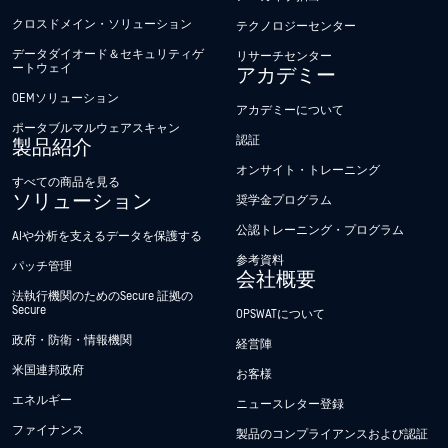
クロスドメイン・ソリューション
テクノロジーセンター
データダイオード＆セキュリティゲ
リサーチセンター
ートウェイ
アカデミー
OEMソリューション
アカデミーについて
ポータブルマルウェアスキャン
認証
製品紹介
オンサイト・トレーニング
すべての商品を見る
ソリューション
奨学金プログラム
公認トレーニング・プログラム
AIや分析を支えるデータを保護する
参考資料
パッチ管理
会社概要
法執行機関のためのSecure 証拠の
Secure
OPSWATについて
政府・防衛・情報機関
経営陣
米国連邦政府
お客様
エネルギー
ニュースレター登録
ファイナンス
製品のコンプライアンスおよび認証