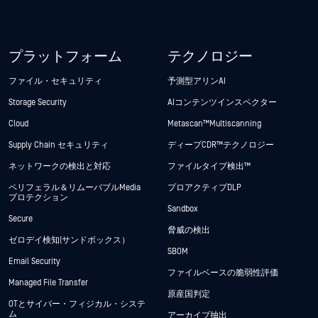
プラットフォーム
テクノロジー
ファイル・セキュリティ
予測型アリンAI
Storage Security
AIコンテンツインスペクター
Cloud
Metascan™ Multiscanning
Supply Chain セキュリティ
ディープCDR™テクノロジー
ネットワークの検出と対応
ファイルタイプ検出™
ペリフェラル＆リムーバブルMedia
プロアクティブDLP
プロテクション
Sandbox
Secure
脅威の検出
ゼロデイ検知(サンドボックス）
SBOM
Email Security
ファイルベースの脆弱性評価
Managed File Transfer
原産国判定
OTとサイバー・フィジカル・システ
ム
アーカイブ抽出