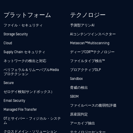
プラットフォーム
テクノロジー
ファイル・セキュリティ
予測型アリンAI
Storage Security
AIコンテンツインスペクター
Cloud
Metascan™ Multiscanning
Supply Chain セキュリティ
ディープCDR™テクノロジー
ネットワークの検出と対応
ファイルタイプ検出™
ペリフェラル＆リムーバブルMedia
プロアクティブDLP
プロテクション
Sandbox
Secure
脅威の検出
ゼロデイ検知(サンドボックス）
SBOM
Email Security
ファイルベースの脆弱性評価
Managed File Transfer
原産国判定
OTとサイバー・フィジカル・システ
ム
アーカイブ抽出
クロスドメイン・ソリューション
テクノロジーセンター