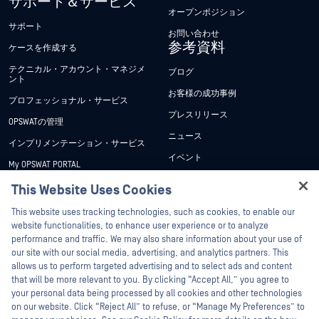
サポート＆サービス
オープンポジション
サポート
お問い合わせ
参考資料
ケースを作成する
テクニカル・アカウント・マネジメ
ブログ
ント
お客様の成功事例
プロフェッショナル・サービス
プレスリリース
OPSWATの管理
ニュース
インプリメンテーション・サービス
イベント
My OPSWAT PORTAL
ウェビナー
技術文書
This Website Uses Cookies
データシート
Hey there!
トレーニング
This website uses tracking technologies, such as cookies, to enable our
ホワイトペーパー
I'm Ozzy, your OPSWAT virtual assistant.
website functionalities, to enhance user experience or to analyze
脆弱性対策プログラム
How can I help you secure what's critical
performance and traffic. We may also share information about your use of
パートナー
無料ツール
today?
our site with our social media, advertising, and analytics partners. This
allows us to perform targeted advertising and to select ads and content
認証
that will be more relevant to you. By clicking “Accept All,” you agree to
テクノロジー・パートナー
your personal data being processed by all cookies and other technologies
on our website. Click “Reject All” to refuse, or “Manage My Preferences” to
OPSWAT チャネル パートナー