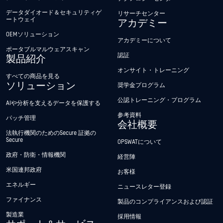
データダイオード＆セキュリティゲ
リサーチセンター
ートウェイ
アカデミー
OEMソリューション
アカデミーについて
ポータブルマルウェアスキャン
認証
製品紹介
オンサイト・トレーニング
すべての商品を見る
ソリューション
奨学金プログラム
公認トレーニング・プログラム
AIや分析を支えるデータを保護する
参考資料
パッチ管理
会社概要
法執行機関のためのSecure 証拠の
Secure
OPSWATについて
政府・防衛・情報機関
経営陣
米国連邦政府
お客様
エネルギー
ニュースレター登録
ファイナンス
製品のコンプライアンスおよび認証
製造業
採用情報