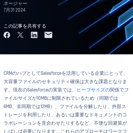
ネージャー
7月31 2024
この記事を共有する
CRMのハブとしてSalesforceを活用している企業にとって、
大容量ファイルのセキュリティ確保は大きな課題となりま
す。現在のSalesforceの実装では、
ヒープサイズの
関係でフ
ァイルサイズが10MBに制限されているため（同期では
6MB、非同期では12MB）、ファイルを分解したり、外部ス
トレージを利用したり、あるいは重要なドキュメントのコ
ラボレーションを見合わせたりするなど、不便な回避策が
しばしば必要になります。これらのアプローチはワークフ