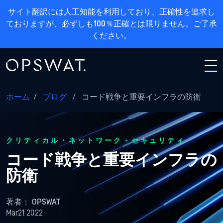
サイト翻訳には人工知能を利用しており、正確性を追求し
ておりますが、必ずしも100％正確とは限りません。ご了承
ください。
ホーム
/
ブログ
/
コード戦争と重要インフラの防衛
クリティカル・ネットワーク・セキュリティ
コード戦争と重要インフラの
防衛
著者：
OPSWAT
Mar21 2022