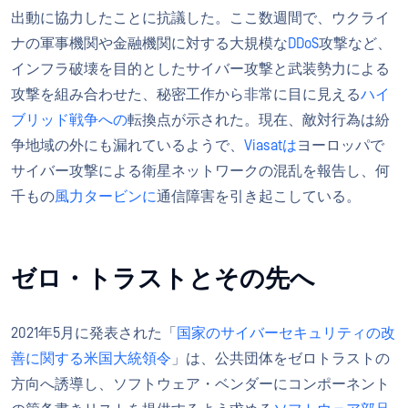
出動に協力したことに抗議した。ここ数週間で、ウクライ
ナの軍事機関や金融機関に対する大規模な
DDoS
攻撃など、
インフラ破壊を目的としたサイバー攻撃と武装勢力による
攻撃を組み合わせた、秘密工作から非常に目に見える
ハイ
ブリッド戦争への
転換点が示された。現在、敵対行為は紛
争地域の外にも漏れているようで、
Viasatは
ヨーロッパで
サイバー攻撃による衛星ネットワークの混乱を報告し、何
千もの
風力タービンに
通信障害を引き起こしている。
ゼロ・トラストとその先へ
2021年5月に発表された「
国家のサイバーセキュリティの改
善に関する米国大統領令
」は、公共団体をゼロトラストの
方向へ誘導し、ソフトウェア・ベンダーにコンポーネント