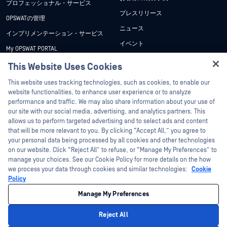
プロフェッショナル・サービス
プレスリリース
OPSWATの管理
ニュース
インプリメンテーション・サービス
イベント
My OPSWAT PORTAL
ウェビナー
技術文書
This Website Uses Cookies
データシート
Hey there!
トレーニング
This website uses tracking technologies, such as cookies, to enable our
ホワイトペーパー
I'm Ozzy, your OPSWAT virtual assistant.
website functionalities, to enhance user experience or to analyze
脆弱性対策プログラム
How can I help you secure what's critical
performance and traffic. We may also share information about your use of
パートナー
無料ツール
today?
our site with our social media, advertising, and analytics partners. This
allows us to perform targeted advertising and to select ads and content
認証
that will be more relevant to you. By clicking “Accept All,” you agree to
テクノロジー・パートナー
your personal data being processed by all cookies and other technologies
on our website. Click “Reject All” to refuse, or “Manage My Preferences” to
OPSWAT チャネル パートナー
manage your choices. See our Cookie Policy for more details on the how
we process your data through cookies and similar technologies:
Cookie
©2026OPSWAT . All rights reserved.OPSWAT、MetaDefender、Metascan、
Policy
MetaAccess、OPSWAT 、Trust no File. Trust No Device.、OPSWAT 、Protecting the
World's Critical Infrastructure、Deep CDR™ Technology、InQuest、InQuestロゴ、
Manage My Preferences
DFI、RetroHunt、Deep File Inspection、およびJoin the Huntは、OPSWAT の商標
です。第三者の商標は、それぞれの所有者の財産です。
法的事項
プライバシーポリシー
クッキー設定
カリフォルニアの
Reject All
プライバシー