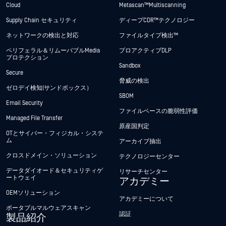
Cloud
Metascan™ Multiscanning
Supply Chain セキュリティ
ディープCDR™テクノロジー
ネットワークの検出と対応
ファイルタイプ検出™
ペリフェラル＆リムーバブルMedia
プロアクティブDLP
プロテクション
Sandbox
Secure
脅威の検出
ゼロデイ検知(サンドボックス）
SBOM
Email Security
ファイルベースの脆弱性評価
Managed File Transfer
原産国判定
OTとサイバー・フィジカル・システ
ム
アーカイブ抽出
クロスドメイン・ソリューション
テクノロジーセンター
データダイオード＆セキュリティゲ
リサーチセンター
ートウェイ
アカデミー
OEMソリューション
アカデミーについて
ポータブルマルウェアスキャン
認証
製品紹介