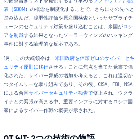
の箇条書きリストを提供するよう求める
ソフトウェア部品
表（SBOM
）の概念を制度化することで、さらにその先へと
踏み込んだ。脆弱性評価や原産国検査といったサプライチ
ェーンのセキュリティ対策を盛り込むことは、米国が
ロシ
アを制裁
する結果となったソーラーウィンズのハッキング
事件に対する論理的な反応である。
1月、この大統領令は「
米国政府を信頼ゼロのサイバーセキ
ュリティ原則に移行さ
せる」ことに焦点を当てた覚書で強
化された。サイバー脅威の増加を考えると、これは適切か
つタイムリーな取り組みであり、その後、CISA、FBI、NSA
による合同
サイバーセキュリティ勧告で
修正され、ウクラ
イナとの緊張が高まる中、重要インフラに対するロシア国
家によるサイバー作戦の概要が示された。
OT &IT: 2つの技術の物語