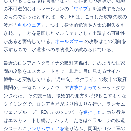
していることはほぼ間違いない。これまでの攻撃が、組織
の不可逆的なオペレーションの「
ワイプ
」を達成するため
のものであったとすれば、今、FBIは、こうした攻撃の次の
波が「
キルウェア
」、つまり身体的危害や人命の損失を引
き起こすことを意図したマルウェアとして出現する可能性
があると警告している。
オールズマー
の攻撃はこの傾向を
示すもので、水道水への毒物混入が試みられている。
最近のロシアとウクライナの敵対関係は、このような国家
間の攻撃をエスカレートさせ、非常に目に見えるサイバー
戦争へと変貌している。1月中旬、ウクライナの数十の政府
機関が、一連のランサムウェア
攻撃によって
シャットダウ
ンされた。 その数日後、懐疑的な見方を呼び起こすような
タイミングで、ロシア当局が取り締まりを行い、ランサム
ウェアグループ「REvil」のメンバーを
逮捕した
。敵対行為
はエスカレートし続け、ハッカーたちはベラルーシの鉄道
システムに
ランサムウェアを
送り込み、同国がロシア軍の