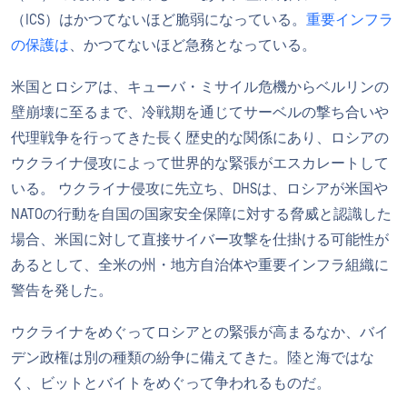
（ICS）はかつてないほど脆弱になっている。
重要インフラ
の保護は
、かつてないほど急務となっている。
米国とロシアは、キューバ・ミサイル危機からベルリンの
壁崩壊に至るまで、冷戦期を通じてサーベルの撃ち合いや
代理戦争を行ってきた長く歴史的な関係にあり、ロシアの
ウクライナ侵攻によって世界的な緊張がエスカレートして
いる。 ウクライナ侵攻に先立ち、DHSは、ロシアが米国や
NATOの行動を自国の国家安全保障に対する脅威と認識した
場合、米国に対して直接サイバー攻撃を仕掛ける可能性が
あるとして、全米の州・地方自治体や重要インフラ組織に
警告を発した。
ウクライナをめぐってロシアとの緊張が高まるなか、バイ
デン政権は別の種類の紛争に備えてきた。陸と海ではな
く、ビットとバイトをめぐって争われるものだ。