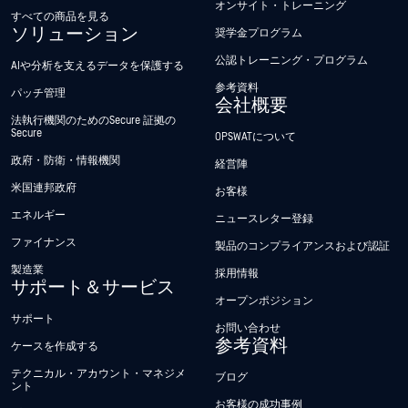
オンサイト・トレーニング
すべての商品を見る
ソリューション
奨学金プログラム
公認トレーニング・プログラム
AIや分析を支えるデータを保護する
参考資料
パッチ管理
会社概要
法執行機関のためのSecure 証拠の
Secure
OPSWATについて
政府・防衛・情報機関
経営陣
米国連邦政府
お客様
エネルギー
ニュースレター登録
ファイナンス
製品のコンプライアンスおよび認証
製造業
採用情報
サポート＆サービス
オープンポジション
サポート
お問い合わせ
参考資料
ケースを作成する
テクニカル・アカウント・マネジメ
ブログ
ント
お客様の成功事例