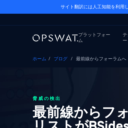
サイト翻訳には人工知能を利用し
プラットフォー
テ
ム
ー
ホーム
/
ブログ
/
最前線からフォーラムへ：OP
脅威の検出
最前線からフォー
リストがBSide