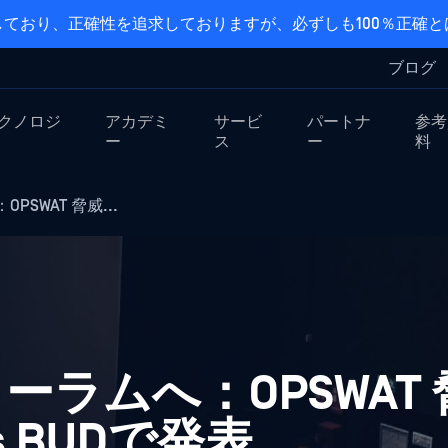
ており、正確性を追求しておりますが、必ずしも100％正確
ブログ
クノロジ
アカデミ
サービ
パートナ
参考
ー
ス
ー
料
SWAT 脅威...
ラムへ：OPSWAT
s BUDで発表