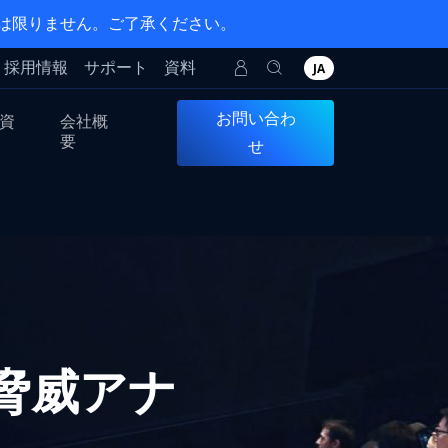
とは限りません。ご了承ください。
採用情報
サポート
資料
JA
お問い合わ
資
会社概
要
せ
 脅威アナ