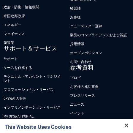
政府・防衛・情報機関
経営陣
米国連邦政府
お客様
エネルギー
ニュースレター登録
ファイナンス
製品のコンプライアンスおよび認証
製造業
採用情報
サポート＆サービス
オープンポジション
サポート
お問い合わせ
参考資料
ケースを作成する
テクニカル・アカウント・マネジメ
ブログ
ント
お客様の成功事例
プロフェッショナル・サービス
プレスリリース
OPSWATの管理
ニュース
インプリメンテーション・サービス
イベント
My OPSWAT PORTAL
ウェビナー
技術文書
This Website Uses Cookies
データシート