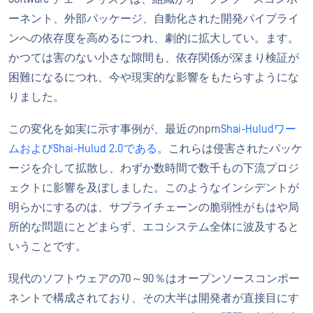
ーネント、外部パッケージ、自動化された開発パイプライ
ンへの依存度を高めるにつれ、劇的に拡大してい。ます。
かつては害のない小さな隙間も、依存関係が深まり検証が
困難になるにつれ、今や現実的な影響をもたらすようにな
りました。
この変化を如実に示す事例が、最近のnpm
Shai-Huludワー
ムおよびShai-Hulud 2.0である
。これらは侵害されたパッケ
ージを介して拡散し、わずか数時間で数千もの下流プロジ
ェクトに影響を及ぼしました。このようなインシデントが
明らかにするのは、サプライチェーンの脆弱性がもはや局
所的な問題にとどまらず、エコシステム全体に波及すると
いうことです。
現代のソフトウェアの70～90％はオープンソースコンポー
ネントで構成されており、その大半は開発者が直接目にす