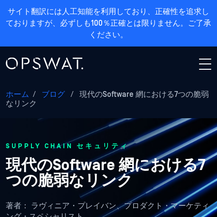
サイト翻訳には人工知能を利用しており、正確性を追求し
ておりますが、必ずしも100％正確とは限りません。ご了承
ください。
ホーム
/
ブログ
/
現代のSoftware 網における7つの脆弱
なリンク
SUPPLY CHAIN セキュリティ
現代のSoftware 網における7
つの脆弱なリンク
著者：
ラヴィニア・プレイバン、プロダクト・マーケティ
ング・スペシャリスト