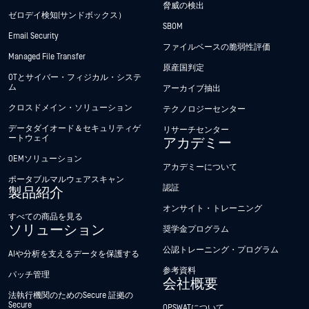
脅威の検出
ゼロデイ検知(サンドボックス）
SBOM
Email Security
ファイルベースの脆弱性評価
Managed File Transfer
原産国判定
OTとサイバー・フィジカル・システ
ム
アーカイブ抽出
クロスドメイン・ソリューション
テクノロジーセンター
データダイオード＆セキュリティゲ
リサーチセンター
ートウェイ
アカデミー
OEMソリューション
アカデミーについて
ポータブルマルウェアスキャン
認証
製品紹介
オンサイト・トレーニング
すべての商品を見る
ソリューション
奨学金プログラム
公認トレーニング・プログラム
AIや分析を支えるデータを保護する
参考資料
パッチ管理
会社概要
法執行機関のためのSecure 証拠の
Secure
OPSWATについて