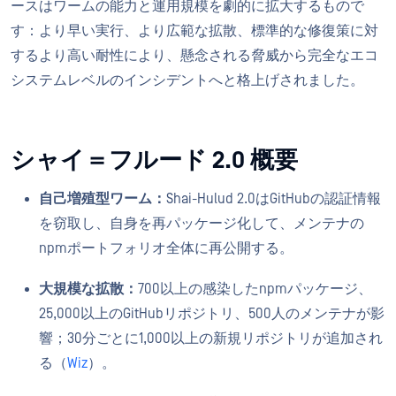
ースはワームの能力と運用規模を劇的に拡大するもので
す：より早い実行、より広範な拡散、標準的な修復策に対
するより高い耐性により、懸念される脅威から完全なエコ
システムレベルのインシデントへと格上げされました。
シャイ＝フルード 2.0 概要
自己増殖型ワーム：
Shai-Hulud 2.0はGitHubの認証情報
を窃取し、自身を再パッケージ化して、メンテナの
npmポートフォリオ全体に再公開する。
大規模な拡散：
700以上の感染したnpmパッケージ、
25,000以上のGitHubリポジトリ、500人のメンテナが影
響；30分ごとに1,000以上の新規リポジトリが追加され
る（
Wiz
）。