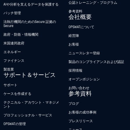
公認トレーニング・プログラム
AIや分析を支えるデータを保護する
参考資料
パッチ管理
会社概要
法執行機関のためのSecure 証拠の
Secure
OPSWATについて
政府・防衛・情報機関
経営陣
米国連邦政府
お客様
エネルギー
ニュースレター登録
ファイナンス
製品のコンプライアンスおよび認証
製造業
採用情報
サポート＆サービス
オープンポジション
サポート
お問い合わせ
参考資料
ケースを作成する
テクニカル・アカウント・マネジメ
ブログ
ント
お客様の成功事例
プロフェッショナル・サービス
プレスリリース
OPSWATの管理
ニュース