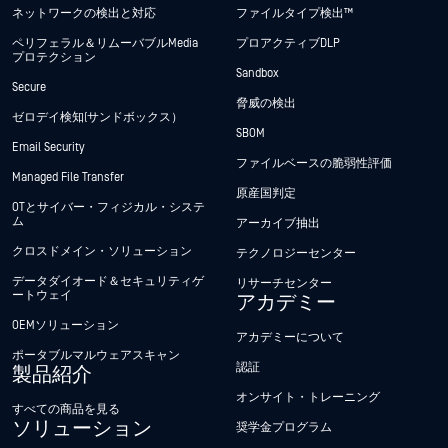
ネットワークの検出と対応
ファイルタイプ検出™
ペリフェラル＆リムーバブルMedia
プロアクティブDLP
プロテクション
Sandbox
Secure
脅威の検出
ゼロデイ検知(サンドボックス）
SBOM
Email Security
ファイルベースの脆弱性評価
Managed File Transfer
原産国判定
OTとサイバー・フィジカル・システ
ム
アーカイブ抽出
クロスドメイン・ソリューション
テクノロジーセンター
データダイオード＆セキュリティゲ
リサーチセンター
ートウェイ
アカデミー
OEMソリューション
アカデミーについて
ポータブルマルウェアスキャン
認証
製品紹介
オンサイト・トレーニング
すべての商品を見る
ソリューション
奨学金プログラム