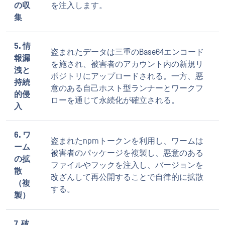
の収
を注入します。
集
5. 情
盗まれたデータは三重のBase64エンコード
報漏
を施され、被害者のアカウント内の新規リ
洩と
ポジトリにアップロードされる。一方、悪
持続
意のある自己ホスト型ランナーとワークフ
的侵
ローを通じて永続化が確立される。
入
6. ワ
盗まれたnpmトークンを利用し、ワームは
ーム
被害者のパッケージを複製し、悪意のある
の拡
ファイルやフックを注入し、バージョンを
散
改ざんして再公開することで自律的に拡散
（複
する。
製）
7. 破