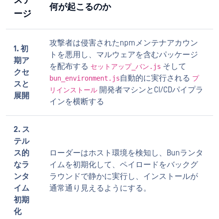
ステ
何が起こるのか
ージ
攻撃者は侵害されたnpmメンテナアカウン
1. 初
トを悪用し、マルウェアを含むパッケージ
期ア
を配布する
そして
セットアップ_バン.js
クセ
自動的に実行される
bun_environment.js
プ
スと
開発者マシンとCI/CDパイプラ
リインストール
展開
インを横断する
2. ス
テル
ス的
ローダーはホスト環境を検知し、Bunランタ
なラ
イムを初期化して、ペイロードをバックグ
ンタ
ラウンドで静かに実行し、インストールが
イム
通常通り見えるようにする。
初期
化