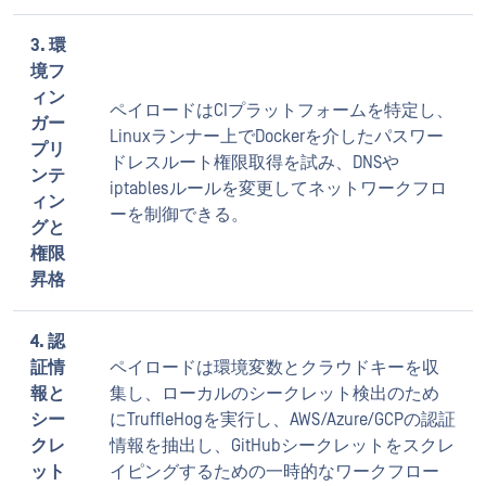
3. 環
境フ
ィン
ペイロードはCIプラットフォームを特定し、
ガー
Linuxランナー上でDockerを介したパスワー
プリ
ドレスルート権限取得を試み、DNSや
ンテ
iptablesルールを変更してネットワークフロ
ィン
ーを制御できる。
グと
権限
昇格
4. 認
証情
ペイロードは環境変数とクラウドキーを収
報と
集し、ローカルのシークレット検出のため
シー
にTruffleHogを実行し、AWS/Azure/GCPの認証
クレ
情報を抽出し、GitHubシークレットをスクレ
ット
イピングするための一時的なワークフロー