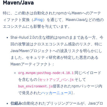
Maven/Java
特に、この動きは自動化されたnpmからMavenへのアーテ
ィファクト変換（
JFrog
）を通じて、Maven/Javaなどの他の
エコシステムにも影響を与えています。
Shai-Hulud 2.0の主な標的はnpmのままである一方、今
回の攻撃波はクロスエコシステム感染のリスク、特に
Java/Mavenプロジェクトへの波及リスクを明らかにし
ました。セキュリティ研究者が特定した悪意のある
Mavenアーティファクト：
同じペイロード
org.mvnpm:posthog-node:4.18.1
を含むもの (
そして
セットアップ_バン.js
侵害されたnpmパッケージ内
bun_environment.js
で発見された
ハッカーニュース
) .
仕組み:
自動化されたブリッジングツールが、Javaプロ