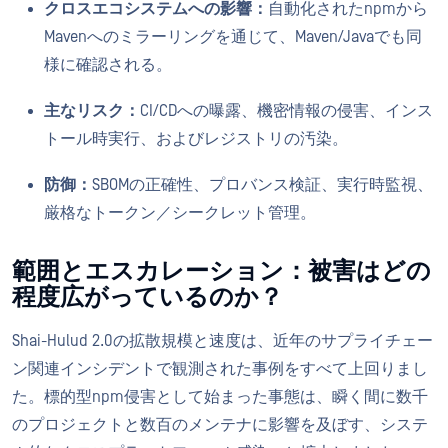
クロスエコシステムへの影響：
自動化されたnpmから
Mavenへのミラーリングを通じて、Maven/Javaでも同
様に確認される。
主なリスク：
CI/CDへの曝露、機密情報の侵害、インス
トール時実行、およびレジストリの汚染。
防御：
SBOMの正確性、プロバンス検証、実行時監視、
厳格なトークン／シークレット管理。
範囲とエスカレーション：被害はどの
程度広がっているのか？
Shai-Hulud 2.0の拡散規模と速度は、近年のサプライチェー
ン関連インシデントで観測された事例をすべて上回りまし
た。標的型npm侵害として始まった事態は、瞬く間に数千
のプロジェクトと数百のメンテナに影響を及ぼす、システ