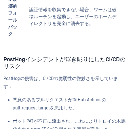
壊的
認証情報を収集できない場合、ワームは破
フォ
壊ルーチンを起動し、ユーザーのホームデ
ール
ィレクトリを完全に消去する。
バッ
ク
PostHogインシデントが浮き彫りにしたCI/CDの
リスク
PostHogの侵害は、CI/CDの脆弱性の微妙さを示していま
す：
悪意のあるプルリクエストがGitHub Actionsの
pull_request_targetを悪用した。
ボットPATが不正に流出され、これによりトロイの木馬