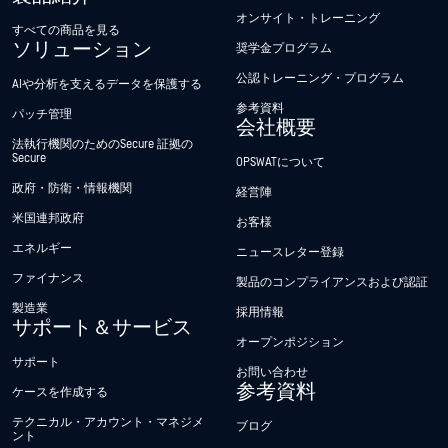
オンサイト・トレーニング
すべての商品を見る
ソリューション
奨学金プログラム
公認トレーニング・プログラム
AIや分析を支えるデータを保護する
参考資料
パッチ管理
会社概要
法執行機関のためのSecure 証拠の
Secure
OPSWATについて
政府・防衛・情報機関
経営陣
米国連邦政府
お客様
エネルギー
ニュースレター登録
ファイナンス
製品のコンプライアンスおよび認証
製造業
採用情報
サポート＆サービス
オープンポジション
サポート
お問い合わせ
参考資料
ケースを作成する
テクニカル・アカウント・マネジメ
ブログ
ント