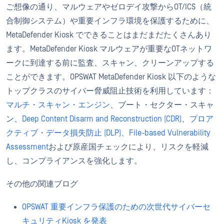
ご想像の通り、マルウェアやゼロデイ攻撃からOT/ICS（統
合制御システム）や重要インフラ環境を保護するために、
MetaDefender Kiosk でできることはまだまだたくさんあり
ます。MetaDefender Kiosk マルウェアが重要なOTネットワ
ークに到達する前に監査、スキャン、クリーンアップする
ことができます。OPSWAT MetaDefender Kiosk 以下のような
トップクラスのサイバー脅威阻止技術を利用しています：
マルチ・スキャン・エンジン
、ブート・セクター・スキャ
ン、
Deep Content Disarm and Reconstruction (CDR)
、
プロア
クティブ・データ損失防止 (DLP)、
File-based Vulnerability
Assessment
および原産国チェックにより、リスクを軽減
し、コンプライアンスを強化します。
その他の関連ブログ
OPSWAT 重要インフラ保護のための次世代サイバーセ
キュリティKiosk を発表