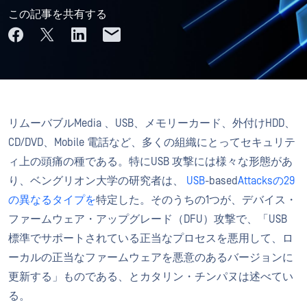
この記事を共有する
リムーバブルMedia 、USB、メモリーカード、外付けHDD、
CD/DVD、Mobile 電話など、多くの組織にとってセキュリテ
ィ上の頭痛の種である。特にUSB 攻撃には様々な形態があ
り、ベングリオン大学の研究者は、
USB
-based
Attacksの29
の異なるタイプを
特定した。そのうちの1つが、デバイス・
ファームウェア・アップグレード（DFU）攻撃で、「USB
標準でサポートされている正当なプロセスを悪用して、ロ
ーカルの正当なファームウェアを悪意のあるバージョンに
更新する」ものである、とカタリン・チンパヌは述べてい
る。