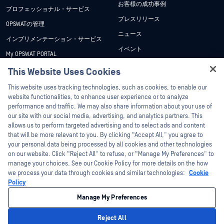
お客様の成功事例
プロフェッショナル・サービス
プレスリリース
OPSWATの管理
ニュース
インプリメンテーション・サービス
イベント
My OPSWAT PORTAL
ウェビナー
技術文書
This Website Uses Cookies
データシート
Hey there!
トレーニング
This website uses tracking technologies, such as cookies, to enable our
ホワイトペーパー
I'm Ozzy, your OPSWAT virtual assistant.
website functionalities, to enhance user experience or to analyze
脆弱性対策プログラム
How can I help you secure what's critical
performance and traffic. We may also share information about your use of
パートナー
無料ツール
today?
our site with our social media, advertising, and analytics partners. This
allows us to perform targeted advertising and to select ads and content
認証
that will be more relevant to you. By clicking “Accept All,” you agree to
テクノロジー・パートナー
your personal data being processed by all cookies and other technologies
on our website. Click “Reject All” to refuse, or “Manage My Preferences” to
OPSWAT チャネル パートナー
manage your choices. See our Cookie Policy for more details on the how
we process your data through cookies and similar technologies:
Cookie
©2026OPSWAT . All rights reserved.OPSWAT、MetaDefender、Metascan、
Policy
MetaAccess、OPSWAT 、Trust no File. Trust No Device.、OPSWAT 、Protecting the
World's Critical Infrastructure、Deep CDR™ Technology、InQuest、InQuestロゴ、
Manage My Preferences
DFI、RetroHunt、Deep File Inspection、およびJoin the Huntは、OPSWAT の商標
です。第三者の商標は、それぞれの所有者の財産です。
法的事項
プライバシーポリシー
クッキー設定
カリフォルニアの
Reject All
プライバシー