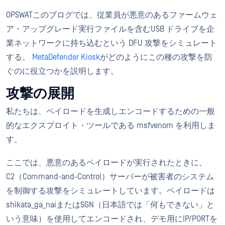
OPSWATこのブログでは、従業員が悪意のあるファームウェ
ア・アップグレード実行ファイルを含むUSB ドライブを企
業ネットワークに持ち込むという DFU 攻撃をシミュレート
する。
MetaDefender Kiosk
がどのようにこの種の攻撃を防
ぐのに役立つかを説明します。
攻撃の展開
私たちは、ペイロードを生成しエンコードするための一般
的なエクスプロイト・ツールである msfvenom を利用しま
す。
ここでは、悪意のあるペイロードが実行されたときに、
C2（Command-and-Control）サーバーが被害者のシステム
を制御する攻撃をシミュレートしています。ペイロードは
shikata_ga_naiまたはSGN（日本語では「何もできない」と
いう意味）を使用してエンコードされ、デモ用にIP/PORTを