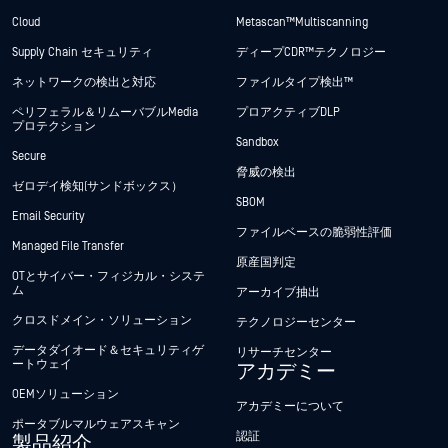
Cloud
Metascan™ Multiscanning
Supply Chain セキュリティ
ディープCDR™テクノロジー
ネットワークの検出と対応
ファイルタイプ検出™
ペリフェラル＆リムーバブルMedia
プロアクティブDLP
プロテクション
Sandbox
Secure
脅威の検出
ゼロデイ検知(サンドボックス）
SBOM
Email Security
ファイルベースの脆弱性評価
Managed File Transfer
原産国判定
OTとサイバー・フィジカル・システ
ム
アーカイブ抽出
クロスドメイン・ソリューション
テクノロジーセンター
データダイオード＆セキュリティゲ
リサーチセンター
ートウェイ
アカデミー
OEMソリューション
アカデミーについて
ポータブルマルウェアスキャン
認証
製品紹介