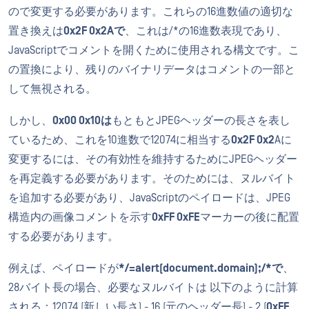
ので変更する必要があります。これらの16進数値の適切な
置き換えは
0x2F 0x2Aで
、これは/*の16進数表現であり、
JavaScriptでコメントを開くために使用される構文です。こ
の置換により、残りのバイナリデータはコメントの一部と
して無視される。
しかし、
0x00 0x10は
もともとJPEGヘッダーの長さを表し
ているため、これを10進数で12074に相当する
0x2F 0x2
Aに
変更するには、その有効性を維持するためにJPEGヘッダー
を再定義する必要があります。そのためには、ヌルバイト
を追加する必要があり、JavaScriptのペイロードは、JPEG
構造内の画像コメントを示す
0xFF 0xFE
マーカーの後に配置
する必要があります。
例えば、ペイロードが
*/=alert(document.domain);/*で
、
28バイト長の場合、必要なヌルバイトは 以下のように計算
される：12074 (新しい長さ) - 16 (元のヘッダー長) - 2 (
0xFF