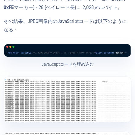
0xFE
マーカー) - 28 (ペイロード長) = 12,028ヌルバイト。
その結果、JPEG画像内のJavaScriptコードは以下のように
なる：
JavaScriptコードを埋め込む