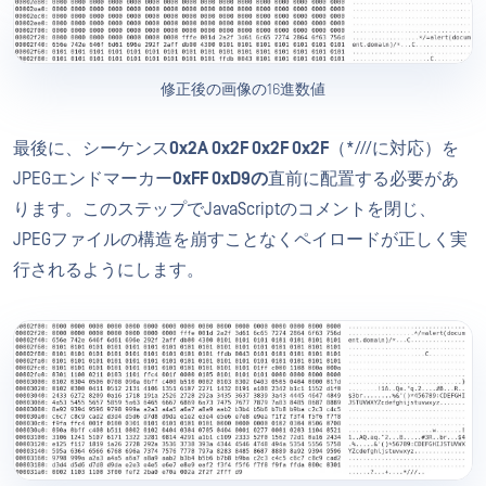
修正後の画像の16進数値
最後に、シーケンス
0x2A 0x2F 0x2F 0x2F
（*///に対応）を
JPEGエンドマーカー
0xFF 0xD9の
直前に配置する必要があ
ります。このステップでJavaScriptのコメントを閉じ、
JPEGファイルの構造を崩すことなくペイロードが正しく実
行されるようにします。