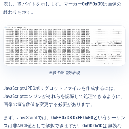
表し、16 バイトを示します。マーカー
0xFF 0xD9
は画像の
終わりを示す。
画像の16進数表現
JavaScript/JPEGポリグロットファイルを作成するには、
JavaScriptエンジンがそれらを認識して処理できるように、
画像の16進数値を変更する必要があります。
まず、JavaScriptでは、
0xFF 0xD8 0xFF 0xE0という
シーケン
スは非ASCII値として解釈できますが、
0x00 0x10は
無効な