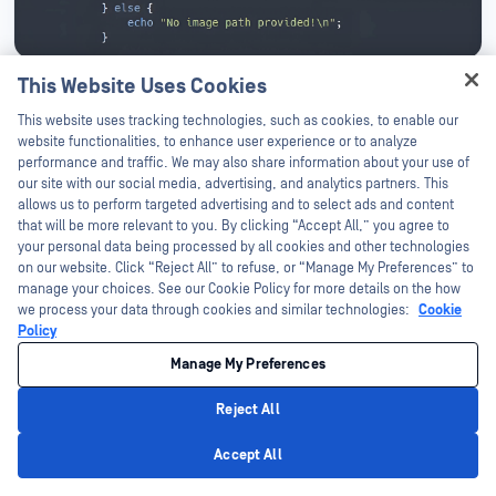
This Website Uses Cookies
ウェブアプリケーション内の脆弱なコード
Hey there!
This website uses tracking technologies, such as cookies, to enable our
I'm Ozzy, your OPSWAT virtual assistant.
website functionalities, to enhance user experience or to analyze
ファイルアップロードフィルタを迂回し、PHAR ラッパー
How can I help you secure what's critical
performance and traffic. We may also share information about your use of
(phar://) をファイルの場所に付加するためにポリグロット
today?
our site with our social media, advertising, and analytics partners. This
allows us to perform targeted advertising and to select ads and content
のファイルを利用することで、攻撃者はウェブサーバがフ
that will be more relevant to you. By clicking “Accept All,” you agree to
ァイルを PHAR アーカイブとして扱うように操作できる。
your personal data being processed by all cookies and other technologies
on our website. Click “Reject All” to refuse, or “Manage My Preferences” to
この操作により、デシリアライズの脆弱性が引き起こさ
manage your choices. See our Cookie Policy for more details on the how
れ、ファイル操作関数を通してリモートでコードが実行さ
we process your data through cookies and similar technologies:
Cookie
れる可能性がある。
Policy
Manage My Preferences
Reject All
Privacy Policy
Accept All