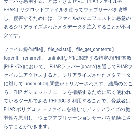
サーバを悪用することはできません。PHARファイルや
PHARポリグロットファイルを使ってウェブサーバを攻撃
し、侵害するためには、ファイルのマニフェストに悪意の
あるシリアライズされたメタデータを注入することが不可
欠です。
ファイル操作(file()、file_exists()、file_get_contents()、
fopen()、rename()、 unlink()など)に関連する特定のPHP関数
(PHP ≤7.x)において、 PHARラッパー(phar://)を通してPHARフ
ァイルにアクセスすると、シリアライズされたメタデータ
に対して unserialize()関数がトリガーされます。結局のとこ
ろ、PHP ガジェットチェーンを構築するために広く使われ
ているツールである PHPGGC を利用することで、脅威者は
PHAR ポリグロッ トファイルを通してデシリアライズの脆
弱性を悪用し、ウェブアプリケーションサーバを危険にさ
らすことができます。