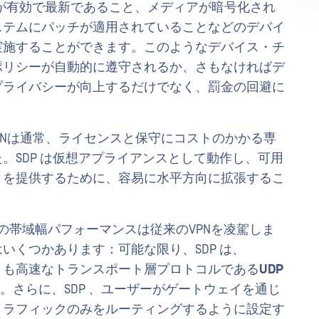
対策が有効で最新であること、メディアが暗号化され
ステムにパッチが適用されていることなどのデバイ
実施することができます。このようなデバイス・チ
ポリシーが自動的に遵守されるか、さもなければデ
プライバシーが向上するだけでなく、罰金の回避に
VPNは通常、ライセンスと保守にコストのかかる専
。SDP は仮想アプライアンスとして動作し、可用
ィを提供するために、容易に水平方向に拡張するこ
P の帯域幅パフォーマンスは従来のVPNを凌駕しま
いくつかあります：可能な限り、SDP は、
rotocol) よりも高速なトランスポート層プロトコルである
UDP
 を使用します。さらに、SDP 、ユーザーがゲートウェイを通じ
トラフィックのみをルーティングするように設定す