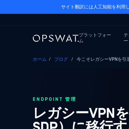
サイト翻訳には人工知能を利用し
プラットフォー
テ
ム
ー
ホーム
/
ブログ
/
今こそレガシーVPNを引
ENDPOINT 管理
レガシーVPNを廃
SDP）に移行