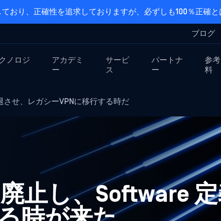
ており、正確性を追求しておりますが、必ずしも100％正確
ブログ
クノロジ
アカデミ
サービ
パートナ
参考
ー
ス
ー
料
退させ、レガシーVPNに移行する時だ
止し、Software 
する時が来た