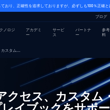
ており、正確性を追求しておりますが、必ずしも100％正確
ブログ
クノロジ
アカデミ
サービ
パートナ
参考
ー
ス
ー
料
、カスタム...
der アクセス、カスタ
プレイブックをサポ