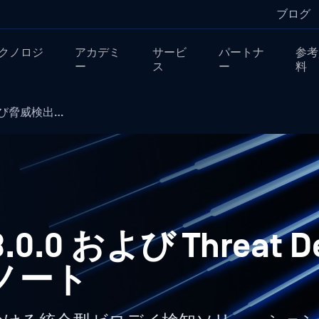
ブログ
クノロジ
アカデミ
サービ
パートナ
参考
ー
ス
ー
料
 および脅威検出…
3.0.0 および Threat De
スノート