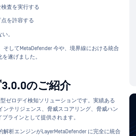
な検査を実行する
盲点を許容する
ない。
T 。そしてMetaDefender 今や、境界線における統合
化を遂げました。
™
3.0.0のご紹介
AT次世代統合型ゼロデイ検知ソリューションです。実績ある
みの脅威インテリジェンス、脅威スコアリング、脅威ハン
イプラインとして提供されます。
解析エンジンがLayerMetaDefender に完全に統合