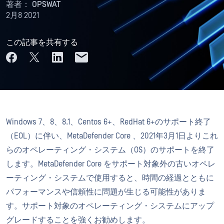
著者：
OPSWAT
2月8 2021
この記事を共有する
Windows 7、8、8.1、Centos 6+、RedHat 6+のサポート終了
（EOL）に伴い、MetaDefender Core 、2021年3月1日よりこれ
らのオペレーティング・システム（OS）のサポートを終了
します。MetaDefender Core をサポート対象外の古いオペレ
ーティング・システムで使用すると、時間の経過とともに
パフォーマンスや信頼性に問題が生じる可能性がありま
す。サポート対象のオペレーティング・システムにアップ
グレードすることを強くお勧めします。