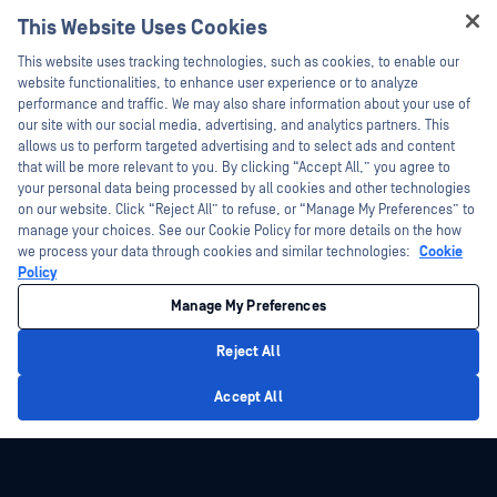
ウェビナー
技術文書
This Website Uses Cookies
データシート
Hey there!
トレーニング
This website uses tracking technologies, such as cookies, to enable our
ホワイトペーパー
I'm Ozzy, your OPSWAT virtual assistant.
website functionalities, to enhance user experience or to analyze
脆弱性対策プログラム
How can I help you secure what's critical
performance and traffic. We may also share information about your use of
パートナー
無料ツール
today?
our site with our social media, advertising, and analytics partners. This
allows us to perform targeted advertising and to select ads and content
認証
that will be more relevant to you. By clicking “Accept All,” you agree to
テクノロジー・パートナー
your personal data being processed by all cookies and other technologies
on our website. Click “Reject All” to refuse, or “Manage My Preferences” to
OPSWAT チャネル パートナー
manage your choices. See our Cookie Policy for more details on the how
we process your data through cookies and similar technologies:
Cookie
©2026OPSWAT . All rights reserved.OPSWAT、MetaDefender、Metascan、
Policy
MetaAccess、OPSWAT 、Trust no File. Trust No Device.、OPSWAT 、Protecting the
World's Critical Infrastructure、Deep CDR™ Technology、InQuest、InQuestロゴ、
Manage My Preferences
DFI、RetroHunt、Deep File Inspection、およびJoin the Huntは、OPSWAT の商標
です。第三者の商標は、それぞれの所有者の財産です。
法的事項
プライバシーポリシー
クッキー設定
カリフォルニアの
Reject All
プライバシー
Privacy Policy
Accept All