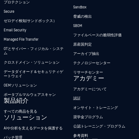
プロテクション
Sandbox
Secure
脅威の検出
ゼロデイ検知(サンドボックス）
SBOM
Email Security
ファイルベースの脆弱性評価
Managed File Transfer
原産国判定
OTとサイバー・フィジカル・システ
ム
アーカイブ抽出
クロスドメイン・ソリューション
テクノロジーセンター
データダイオード＆セキュリティゲ
リサーチセンター
ートウェイ
アカデミー
OEMソリューション
アカデミーについて
ポータブルマルウェアスキャン
認証
製品紹介
オンサイト・トレーニング
すべての商品を見る
ソリューション
奨学金プログラム
公認トレーニング・プログラム
AIや分析を支えるデータを保護する
参考資料
パッチ管理