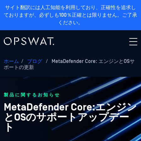
サイト翻訳には人工知能を利用しており、正確性を追求し
ておりますが、必ずしも100％正確とは限りません。ご了承
ください。
ホーム
/
ブログ
/
MetaDefender Core: エンジンとOSサ
ポートの更新
製品に関するお知らせ
MetaDefender Core:エンジン
とOSのサポートアップデー
ト