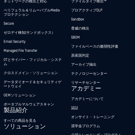
ネットワークの検出と対応
ファイルタイプ検出™
ペリフェラル＆リムーバブルMedia
プロアクティブDLP
プロテクション
Sandbox
Secure
脅威の検出
ゼロデイ検知(サンドボックス）
SBOM
Email Security
ファイルベースの脆弱性評価
Managed File Transfer
原産国判定
OTとサイバー・フィジカル・システ
ム
アーカイブ抽出
クロスドメイン・ソリューション
テクノロジーセンター
データダイオード＆セキュリティゲ
リサーチセンター
ートウェイ
アカデミー
OEMソリューション
アカデミーについて
ポータブルマルウェアスキャン
認証
製品紹介
オンサイト・トレーニング
すべての商品を見る
ソリューション
奨学金プログラム