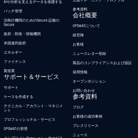
公認トレーニング・プログラム
AIや分析を支えるデータを保護する
参考資料
パッチ管理
会社概要
法執行機関のためのSecure 証拠の
Secure
OPSWATについて
政府・防衛・情報機関
経営陣
米国連邦政府
お客様
エネルギー
ニュースレター登録
ファイナンス
製品のコンプライアンスおよび認証
製造業
採用情報
サポート＆サービス
オープンポジション
サポート
お問い合わせ
参考資料
ケースを作成する
テクニカル・アカウント・マネジメ
ブログ
ント
お客様の成功事例
プロフェッショナル・サービス
プレスリリース
OPSWATの管理
ニュース