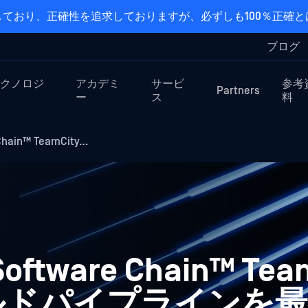
ており、正確性を追求しておりますが、必ずしも100％正確
ブログ
クノロジ
アカデミ
サービ
参考
Partners
ー
ス
料
Chain™ TeamCity…
Software Chain™ Tea
ルドパイプラインを最