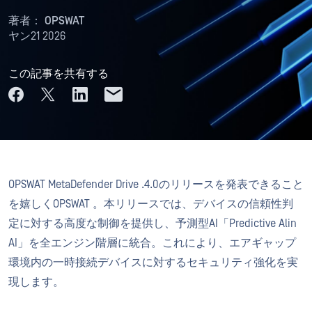
著者：
OPSWAT
ヤン21 2026
この記事を共有する
OPSWAT MetaDefender Drive .4.0のリリースを発表できること
を嬉しくOPSWAT 。本リリースでは、デバイスの信頼性判
定に対する高度な制御を提供し、予測型AI「Predictive Alin
AI」を全エンジン階層に統合。これにより、エアギャップ
環境内の一時接続デバイスに対するセキュリティ強化を実
現します。