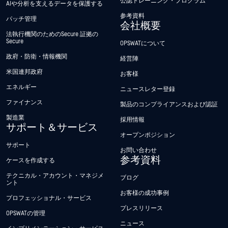
公認トレーニング・プログラム
AIや分析を支えるデータを保護する
参考資料
パッチ管理
会社概要
法執行機関のためのSecure 証拠の
Secure
OPSWATについて
政府・防衛・情報機関
経営陣
米国連邦政府
お客様
エネルギー
ニュースレター登録
ファイナンス
製品のコンプライアンスおよび認証
製造業
採用情報
サポート＆サービス
オープンポジション
サポート
お問い合わせ
参考資料
ケースを作成する
テクニカル・アカウント・マネジメ
ブログ
ント
お客様の成功事例
プロフェッショナル・サービス
プレスリリース
OPSWATの管理
ニュース