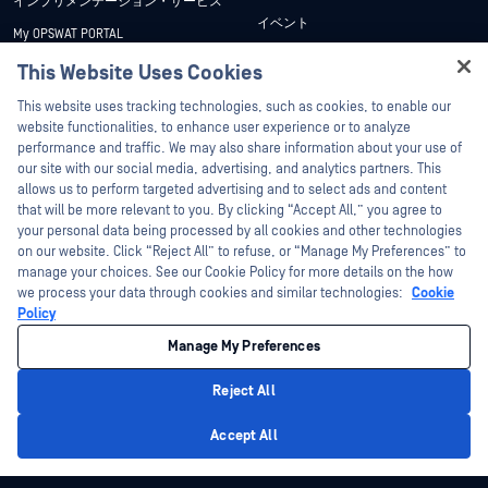
インプリメンテーション・サービス
イベント
My OPSWAT PORTAL
ウェビナー
技術文書
This Website Uses Cookies
データシート
Hey there!
トレーニング
This website uses tracking technologies, such as cookies, to enable our
ホワイトペーパー
I'm Ozzy, your OPSWAT virtual assistant.
website functionalities, to enhance user experience or to analyze
脆弱性対策プログラム
How can I help you secure what's critical
performance and traffic. We may also share information about your use of
パートナー
無料ツール
today?
our site with our social media, advertising, and analytics partners. This
allows us to perform targeted advertising and to select ads and content
認証
that will be more relevant to you. By clicking “Accept All,” you agree to
テクノロジー・パートナー
your personal data being processed by all cookies and other technologies
on our website. Click “Reject All” to refuse, or “Manage My Preferences” to
OPSWAT チャネル パートナー
manage your choices. See our Cookie Policy for more details on the how
we process your data through cookies and similar technologies:
Cookie
©2026OPSWAT . All rights reserved.OPSWAT、MetaDefender、Metascan、
Policy
MetaAccess、OPSWAT 、Trust no File. Trust No Device.、OPSWAT 、Protecting the
World's Critical Infrastructure、Deep CDR™ Technology、InQuest、InQuestロゴ、
Manage My Preferences
DFI、RetroHunt、Deep File Inspection、およびJoin the Huntは、OPSWAT の商標
です。第三者の商標は、それぞれの所有者の財産です。
法的事項
プライバシーポリシー
クッキー設定
カリフォルニアの
Reject All
プライバシー
Privacy Policy
Accept All