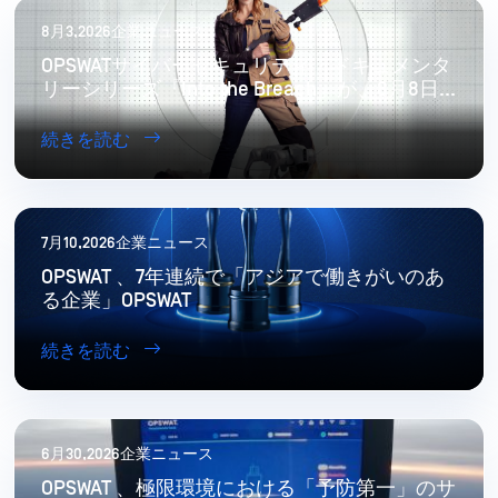
8月3,2026企業ニュース
OPSWATサイバーセキュリティ・ドキュメンタ
リーシリーズ『Into the Breach』が、8月8日
にYouTubeで世界同時配信開始
続きを読む
7月10,2026企業ニュース
OPSWAT 、7年連続で「アジアで働きがいのあ
る企業」OPSWAT
続きを読む
6月30,2026企業ニュース
OPSWAT 、極限環境における「予防第一」のサ