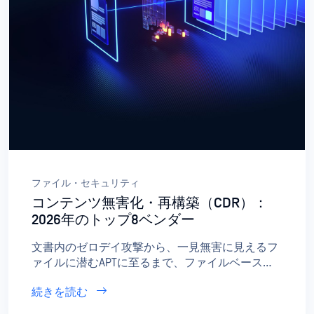
ファイル・セキュリティ
コンテンツ無害化・再構築（CDR）：
2026年のトップ8ベンダー
文書内のゼロデイ攻撃から、一見無害に見えるフ
ァイルに潜むAPTに至るまで、ファイルベースの
脅威は依然として企業にとって最も根強く、検知
続きを読む
を逃れやすいリスクの一つです。組織が自社の環
境に流入するあらゆるファイルのセキュリティ確