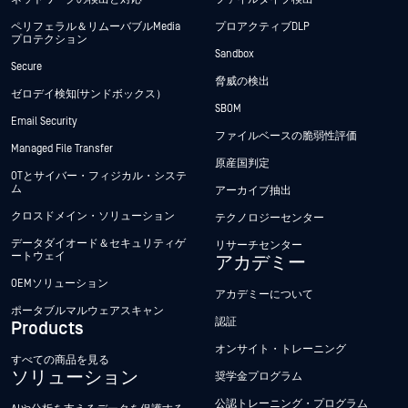
ペリフェラル＆リムーバブルMedia
プロアクティブDLP
プロテクション
Sandbox
Secure
脅威の検出
ゼロデイ検知(サンドボックス）
SBOM
Email Security
ファイルベースの脆弱性評価
Managed File Transfer
原産国判定
OTとサイバー・フィジカル・システ
ム
アーカイブ抽出
クロスドメイン・ソリューション
テクノロジーセンター
データダイオード＆セキュリティゲ
リサーチセンター
ートウェイ
アカデミー
OEMソリューション
アカデミーについて
ポータブルマルウェアスキャン
認証
Products
オンサイト・トレーニング
すべての商品を見る
ソリューション
奨学金プログラム
公認トレーニング・プログラム