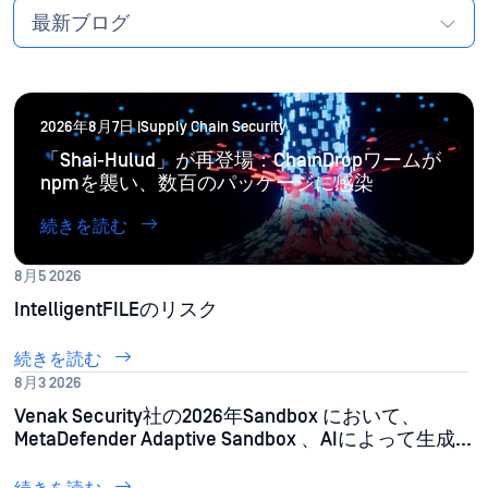
最新ブログ
2026年8月7日 |Supply Chain Security
「Shai-Hulud」が再登場：ChainDropワームが
npmを襲い、数百のパッケージに感染
続きを読む
8月5 2026
IntelligentFILEのリスク
続きを読む
8月3 2026
Venak Security社の2026年Sandbox において、
MetaDefender Adaptive Sandbox 、AIによって生成
されたマルウェアサンプルの95％Sandbox 。