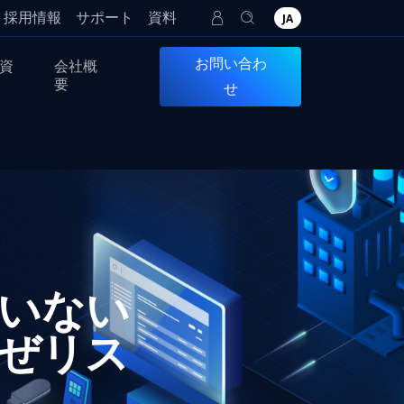
採用情報
サポート
資料
JA
お問い合わ
資
会社概
要
せ
いない
ぜリス