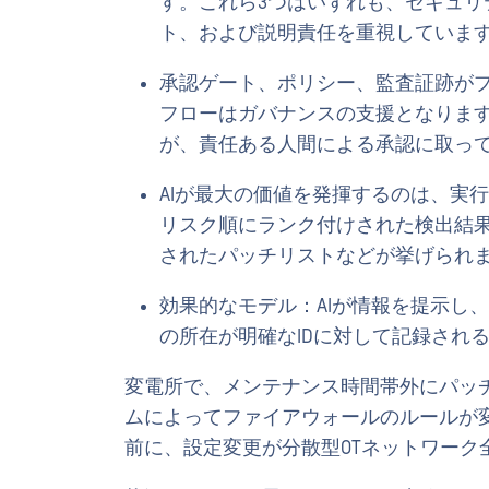
す。これら3つはいずれも、セキュ
ト、および説明責任を重視していま
承認ゲート、ポリシー、監査証跡が
フローはガバナンスの支援となりま
が、責任ある人間による承認に取っ
AIが最大の価値を発揮するのは、実
リスク順にランク付けされた検出結
されたパッチリストなどが挙げられ
効果的なモデル：AIが情報を提示し
の所在が明確なIDに対して記録され
変電所で、メンテナンス時間帯外にパッ
ムによってファイアウォールのルールが
前に、設定変更が分散型OTネットワーク