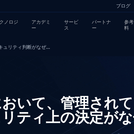
ブログ
クノロジ
アカデミ
サービ
パートナ
参考
ー
ス
ー
料
キュリティ判断がなぜ…
において、管理されて
ュリティ上の決定がな