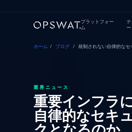
プラットフォー
テ
ム
ー
ホーム
/
ブログ
/
統制されない自律的なセ
業界ニュース
重要インフラ
自律的なセキ
クとなるのか