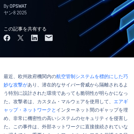
By
OPSWAT
ヤン8 2025
この記事を共有する
最近、欧州政府機関内の
航空管制システムを標的にした巧
妙な攻撃が
あり、潜在的なサイバー脅威から隔離されるよ
う特別に設計された環境であっても脆弱性が明らかになっ
た。攻撃者は、カスタム・マルウェアを使用して、
エアギ
ャップ・ネットワークと
インターネット間のギャップを埋
め、非常に機密性の高いシステムのセキュリティを侵害し
た。この事件は、外部ネットワークに直接接続されていな