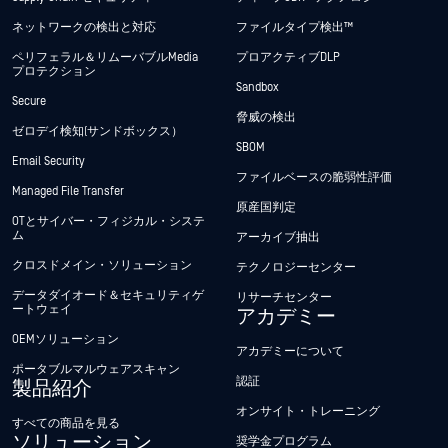
ネットワークの検出と対応
ファイルタイプ検出™
ペリフェラル＆リムーバブルMedia
プロアクティブDLP
プロテクション
Sandbox
Secure
脅威の検出
ゼロデイ検知(サンドボックス）
SBOM
Email Security
ファイルベースの脆弱性評価
Managed File Transfer
原産国判定
OTとサイバー・フィジカル・システ
ム
アーカイブ抽出
クロスドメイン・ソリューション
テクノロジーセンター
データダイオード＆セキュリティゲ
リサーチセンター
ートウェイ
アカデミー
OEMソリューション
アカデミーについて
ポータブルマルウェアスキャン
認証
製品紹介
オンサイト・トレーニング
すべての商品を見る
ソリューション
奨学金プログラム