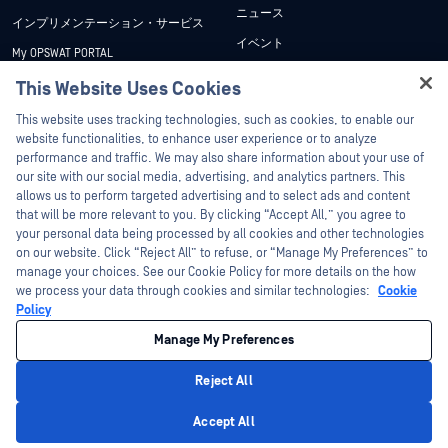
ニュース
インプリメンテーション・サービス
イベント
My OPSWAT PORTAL
ウェビナー
技術文書
This Website Uses Cookies
データシート
Hey there!
トレーニング
This website uses tracking technologies, such as cookies, to enable our
ホワイトペーパー
I'm Ozzy, your OPSWAT virtual assistant.
website functionalities, to enhance user experience or to analyze
脆弱性対策プログラム
How can I help you secure what's critical
performance and traffic. We may also share information about your use of
パートナー
無料ツール
today?
our site with our social media, advertising, and analytics partners. This
allows us to perform targeted advertising and to select ads and content
認証
that will be more relevant to you. By clicking “Accept All,” you agree to
テクノロジー・パートナー
your personal data being processed by all cookies and other technologies
on our website. Click “Reject All” to refuse, or “Manage My Preferences” to
OPSWAT チャネル パートナー
manage your choices. See our Cookie Policy for more details on the how
we process your data through cookies and similar technologies:
Cookie
©2026OPSWAT . All rights reserved.OPSWAT、MetaDefender、Metascan、
Policy
MetaAccess、OPSWAT 、Trust no File. Trust No Device.、OPSWAT 、Protecting the
World's Critical Infrastructure、Deep CDR™ Technology、InQuest、InQuestロゴ、
Manage My Preferences
DFI、RetroHunt、Deep File Inspection、およびJoin the Huntは、OPSWAT の商標
です。第三者の商標は、それぞれの所有者の財産です。
法的事項
プライバシーポリシー
クッキー設定
カリフォルニアの
Reject All
プライバシー
Privacy Policy
Accept All