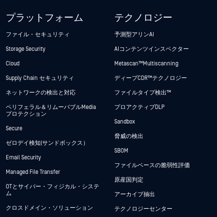
プラットフォーム
テクノロジー
ファイル・セキュリティ
予測型アリンAI
Storage Security
AIコンテンツインスペクター
Cloud
Metascan™ Multiscanning
Supply Chain セキュリティ
ディープCDR™テクノロジー
ネットワークの検出と対応
ファイルタイプ検出™
ペリフェラル＆リムーバブルMedia
プロアクティブDLP
プロテクション
Sandbox
Secure
脅威の検出
ゼロデイ検知(サンドボックス）
SBOM
Email Security
ファイルベースの脆弱性評価
Managed File Transfer
原産国判定
OTとサイバー・フィジカル・システ
ム
アーカイブ抽出
クロスドメイン・ソリューション
テクノロジーセンター