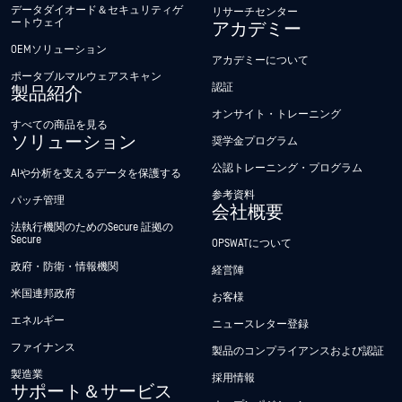
データダイオード＆セキュリティゲ
リサーチセンター
ートウェイ
アカデミー
OEMソリューション
アカデミーについて
ポータブルマルウェアスキャン
認証
製品紹介
オンサイト・トレーニング
すべての商品を見る
ソリューション
奨学金プログラム
公認トレーニング・プログラム
AIや分析を支えるデータを保護する
参考資料
パッチ管理
会社概要
法執行機関のためのSecure 証拠の
Secure
OPSWATについて
政府・防衛・情報機関
経営陣
米国連邦政府
お客様
エネルギー
ニュースレター登録
ファイナンス
製品のコンプライアンスおよび認証
製造業
採用情報
サポート＆サービス