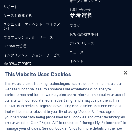
オープンポジション
サポート
お問い合わせ
参考資料
ケースを作成する
テクニカル・アカウント・マネジメ
ブログ
ント
お客様の成功事例
プロフェッショナル・サービス
プレスリリース
OPSWATの管理
ニュース
インプリメンテーション・サービス
イベント
My OPSWAT PORTAL
ウェビナー
技術文書
This Website Uses Cookies
データシート
Hey there!
トレーニング
This website uses tracking technologies, such as cookies, to enable our
ホワイトペーパー
I'm Ozzy, your OPSWAT virtual assistant.
website functionalities, to enhance user experience or to analyze
脆弱性対策プログラム
How can I help you secure what's critical
performance and traffic. We may also share information about your use of
パートナー
無料ツール
today?
our site with our social media, advertising, and analytics partners. This
allows us to perform targeted advertising and to select ads and content
認証
that will be more relevant to you. By clicking “Accept All,” you agree to
テクノロジー・パートナー
your personal data being processed by all cookies and other technologies
on our website. Click “Reject All” to refuse, or “Manage My Preferences” to
OPSWAT チャネル パートナー
manage your choices. See our Cookie Policy for more details on the how