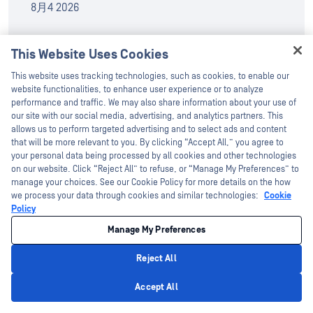
8月4 2026
OPSWATサイバーセキュリティ・ドキュ
This Website Uses Cookies
Hey there!
メンタリーシリーズ『Into the Breach』
This website uses tracking technologies, such as cookies, to enable our
I'm Ozzy, your OPSWAT virtual assistant.
website functionalities, to enhance user experience or to analyze
が、8月8日にYouTubeで世界同時配信開
How can I help you secure what's critical
performance and traffic. We may also share information about your use of
始
today?
our site with our social media, advertising, and analytics partners. This
allows us to perform targeted advertising and to select ads and content
8月3 2026
that will be more relevant to you. By clicking “Accept All,” you agree to
your personal data being processed by all cookies and other technologies
on our website. Click “Reject All” to refuse, or “Manage My Preferences” to
manage your choices. See our Cookie Policy for more details on the how
we process your data through cookies and similar technologies:
Cookie
Policy
ソーシャルメディアでフォロー
Manage My Preferences
する
Reject All
LinkedIn、Facebook、Twitter、YouTubeでOPSWAT
Privacy Policy
のフォローを ！
Accept All