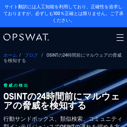
サイト翻訳には人工知能を利用しており、正確性を追求し
ておりますが、必ずしも100％正確とは限りません。ご了承
ください。
ホーム
/
ブログ
/
OSINTの24時間前にマルウェアの脅威
を検知する
脅威の検出
OSINTの24時間前にマルウェ
アの脅威を検知する
行動サンドボックス、類似検索、コミュニティ