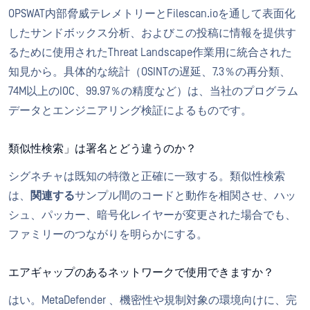
OPSWAT内部脅威テレメトリーとFilescan.ioを通して表面化
したサンドボックス分析、およびこの投稿に情報を提供す
るために使用されたThreat Landscape作業用に統合された
知見から。具体的な統計（OSINTの遅延、7.3％の再分類、
74M以上のIOC、99.97％の精度など）は、当社のプログラム
データとエンジニアリング検証によるものです。
類似性検索」は署名とどう違うのか？
シグネチャは既知の特徴と正確に一致する。類似性検索
は、
関連する
サンプル間のコードと動作を相関させ、ハッ
シュ、パッカー、暗号化レイヤーが変更された場合でも、
ファミリーのつながりを明らかにする。
エアギャップのあるネットワークで使用できますか？
はい。MetaDefender 、機密性や規制対象の環境向けに、完