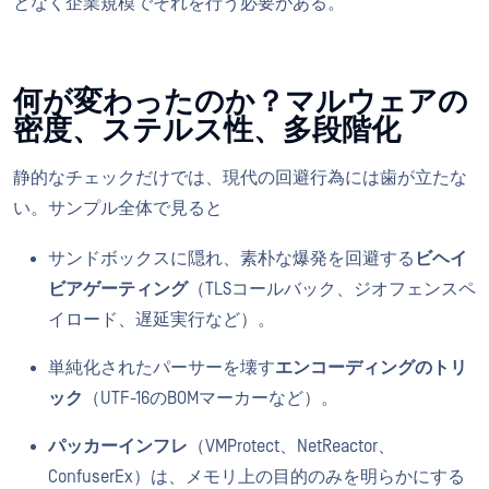
となく企業規模でそれを行う必要がある。
何が変わったのか？マルウェアの
密度、ステルス性、多段階化
静的なチェックだけでは、現代の回避行為には歯が立たな
い。サンプル全体で見ると
サンドボックスに隠れ、素朴な爆発を回避する
ビヘイ
ビアゲーティング
（TLSコールバック、ジオフェンスペ
イロード、遅延実行など）。
単純化されたパーサーを壊す
エンコーディングのトリ
ック
（UTF-16のBOMマーカーなど）。
パッカーインフレ
（VMProtect、NetReactor、
ConfuserEx）は、メモリ上の目的のみを明らかにする