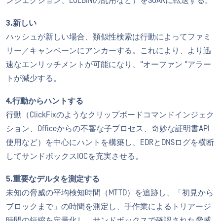
ンジェクション、LOLBINの乱用など）をSOARに転送する。
3.新しい
ハッシュが新しい場合、類似性検索は行動によってファミ
リー／キャンペーンにアンカーする。これにより、より迅
速なエンリッチメントが可能になり、"オーファン "アラー
トが減少する。
4.行動からハントする
行動（ClickFixのようなクリップボードコマンドインジェク
ション、Officeからの不審な子プロセス、奇妙な証明書API
使用など）を中心にハントを構築し、EDRとDNSログを横断
してサンドボックスIOCを充実させる。
5.重要なデルタを測定する
未知の脅威の平均検知時間（MTTD）を追跡し、「初見から
ブロックまで」の時間を測定し、手作業によるトリアージ
時間の短縮を定量化し、サンドボックスで確認された脅威