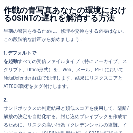
作戦の青写真あなたの環境におけ
るOSINTの遅れを解消する方法
早期の警告を得るために、修理や交換をする必要はない。
この段階的な計画から始めましょう：
1. デフォルトで
を起動
すべての受信ファイルタイプ（特にアーカイブ、ス
クリプト、Office形式）を、Web、メール、MFT において
MetaDefender 経由で処理します。結果にリスクスコアと
ATT&CK戦術をタグ付けします。
2.
サンドボックスの判定結果と類似スコアを使用して、隔離/
解放の決定を自動
化
する。封じ込めプレイブックを作成す
るために、リスクの高い行為（クレデンシャルの盗難、イ