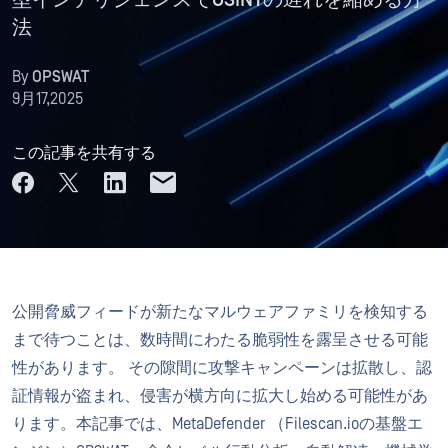
型インテリジェンスでOSINTの遅れを縮める方
法
By
OPSWAT
9月17,2025
この記事を共有する
公開脅威フィードが新たなマルウェアファミリを検知する
まで待つことは、数時間にわたる脆弱性を露呈させる可能
性があります。 その隙間に攻撃キャンペーンは拡散し、認
証情報が盗まれ、侵害が横方向に拡大し始める可能性があ
ります。本記事では、MetaDefender （Filescan.ioの基盤エ