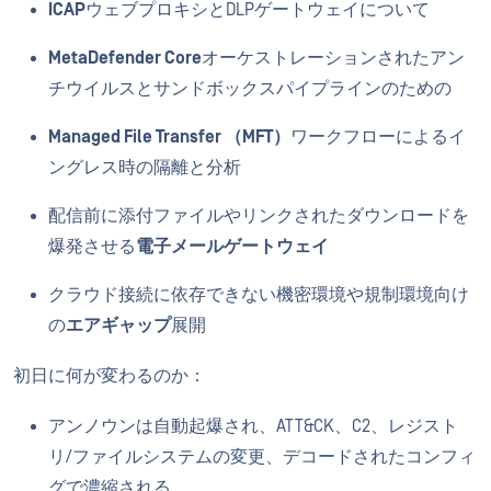
ICAP
ウェブプロキシとDLPゲートウェイについて
MetaDefender Core
オーケストレーションされたアン
チウイルスとサンドボックスパイプラインのための
Managed File Transfer （MFT）
ワークフローによるイ
ングレス時の隔離と分析
配信前に添付ファイルやリンクされたダウンロードを
爆発させる
電子メールゲートウェイ
クラウド接続に依存できない機密環境や規制環境向け
の
エアギャップ
展開
初日に何が変わるのか：
アンノウンは自動起爆され、ATT&CK、C2、レジスト
リ/ファイルシステムの変更、デコードされたコンフィ
グで濃縮される。