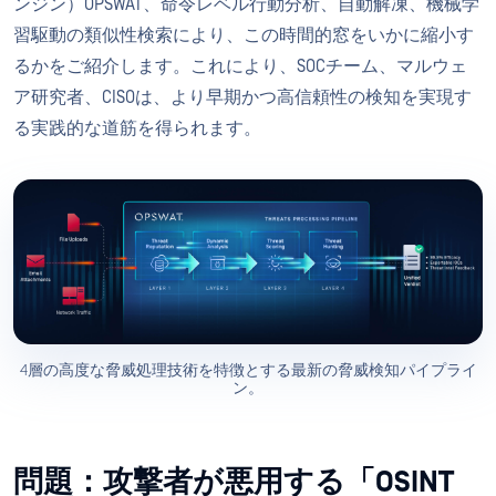
ンジン）OPSWAT、命令レベル行動分析、自動解凍、機械学
習駆動の類似性検索により、この時間的窓をいかに縮小す
るかをご紹介します。これにより、SOCチーム、マルウェ
ア研究者、CISOは、より早期かつ高信頼性の検知を実現す
る実践的な道筋を得られます。
4層の高度な脅威処理技術を特徴とする最新の脅威検知パイプライ
ン。
問題：攻撃者が悪用する「OSINT