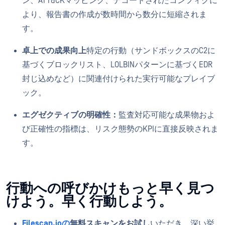
ン、ATT&CKマッピング、デコードされたコンフィグに
より、報告書の作成が数時間から数分に短縮されま
す。
卓上での成果向上
特定の行動（サンドボックスのC2に
基づくブロックリスト、LOLBINパターンに基づくEDR
封じ込めなど）に関連付けられた実行可能なプレイブ
ック。
エグゼクティブの明確性：
監査対応可能な成果物およ
び正確性の指標は、リスク態勢のKPIに直接反映されま
す。
行動への呼びかけもっと早く見つ
けよう。早く行動しよう。
Filescan.ioの
無料スキャンをお試し
いただき、深い挙