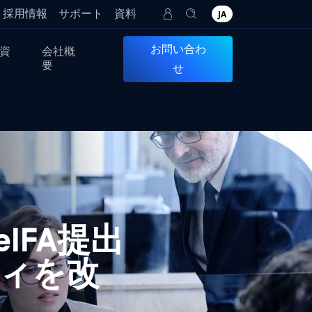
採用情報
サポート
資料
JA
お問い合わ
資
会社概
要
せ
eIFA提出
ィを改