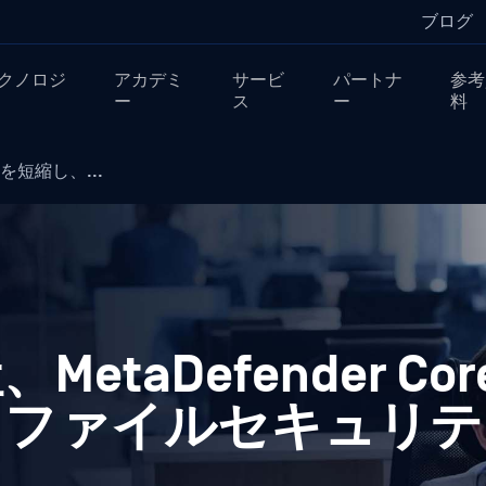
ブログ
クノロジ
アカデミ
サービ
パートナ
参考
ー
ス
ー
料
を短縮し、...
taDefender Cor
、ファイルセキュリテ