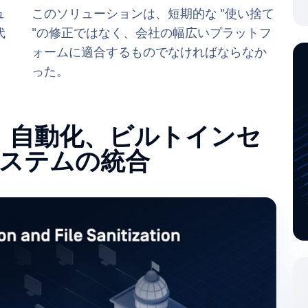
ュ
このソリューションは、短期的な "使い捨て
代
"の修正ではなく、会社の幅広いプラットフ
ォームに適合するものでなければならなか
った。
Core：自動化、ビルトインセ
ステムの統合