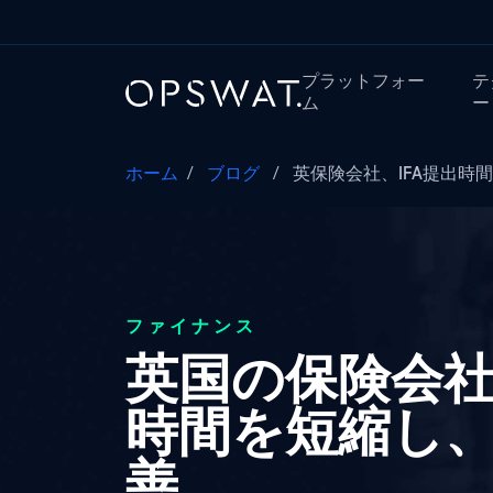
プラットフォー
テ
ム
ー
ホーム
/
ブログ
/
英保険会社、IFA提出時間
ファイナンス
英国の保険会社、Me
時間を短縮し
善