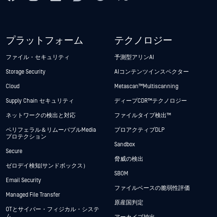
プラットフォーム
テクノロジー
ファイル・セキュリティ
予測型アリンAI
Storage Security
AIコンテンツインスペクター
Cloud
Metascan™ Multiscanning
Supply Chain セキュリティ
ディープCDR™テクノロジー
ネットワークの検出と対応
ファイルタイプ検出™
ペリフェラル＆リムーバブルMedia
プロアクティブDLP
プロテクション
Sandbox
Secure
脅威の検出
ゼロデイ検知(サンドボックス）
SBOM
Email Security
ファイルベースの脆弱性評価
Managed File Transfer
原産国判定
OTとサイバー・フィジカル・システ
ム