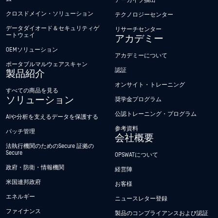
アーカイブ抽出
クロスドメイン・ソリューション
テクノロジーセンター
データダイオード＆セキュリティゲ
リサーチセンター
ートウェイ
アカデミー
OEMソリューション
アカデミーについて
ポータブルマルウェアスキャン
認証
製品紹介
オンサイト・トレーニング
すべての商品を見る
ソリューション
奨学金プログラム
公認トレーニング・プログラム
AIや分析を支えるデータを保護する
参考資料
パッチ管理
会社概要
法執行機関のためのSecure 証拠の
Secure
OPSWATについて
政府・防衛・情報機関
経営陣
米国連邦政府
お客様
エネルギー
ニュースレター登録
ファイナンス
製品のコンプライアンスおよび認証