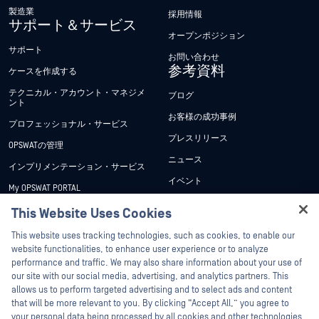
製造業
採用情報
サポート＆サービス
オープンポジション
サポート
お問い合わせ
参考資料
ケースを作成する
テクニカル・アカウント・マネジメ
ブログ
ント
お客様の成功事例
プロフェッショナル・サービス
プレスリリース
OPSWATの管理
ニュース
インプリメンテーション・サービス
イベント
My OPSWAT PORTAL
ウェビナー
技術文書
This Website Uses Cookies
データシート
Hey there!
トレーニング
This website uses tracking technologies, such as cookies, to enable our
ホワイトペーパー
I'm Ozzy, your OPSWAT virtual assistant.
website functionalities, to enhance user experience or to analyze
脆弱性対策プログラム
How can I help you secure what's critical
performance and traffic. We may also share information about your use of
パートナー
無料ツール
today?
our site with our social media, advertising, and analytics partners. This
allows us to perform targeted advertising and to select ads and content
認証
that will be more relevant to you. By clicking “Accept All,” you agree to
テクノロジー・パートナー
your personal data being processed by all cookies and other technologies