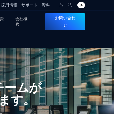
採用情報
サポート
資料
JA
お問い合わ
資
会社概
要
せ
会計チームが
ます。