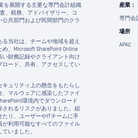
業を展開する主要な専門会計組織
産業：
監査、税務、アドバイザリー、コ
専門会
い公共部門および民間部門のクラ
場所
ある当社は、チームや地域を超え
APAC
oft SharePoint Online
高い財務記録やクライアント向け
プロード、共有、アクセスしてい
セキュリティ上の懸念をもたらし
合、マルウェアに感染したファイ
rePoint環境内でダウンロード
存されるリスクがありました。組
たり、ユーザーやITチームに手
員が利用可能なすべてのファイル
していました。