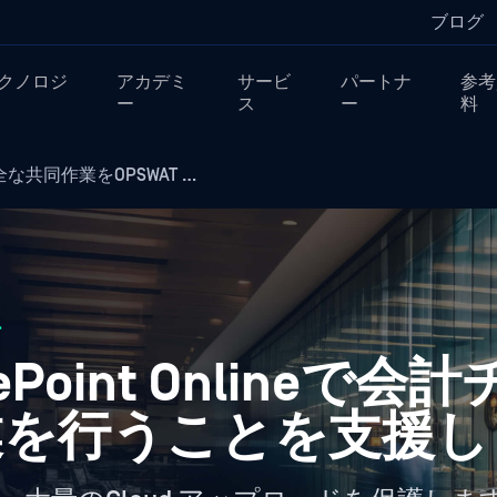
ブログ
クノロジ
アカデミ
サービ
パートナ
参考
ー
ス
ー
料
全な共同作業をOPSWAT …
ー
rePoint Onlineで
業を行うことを支援し