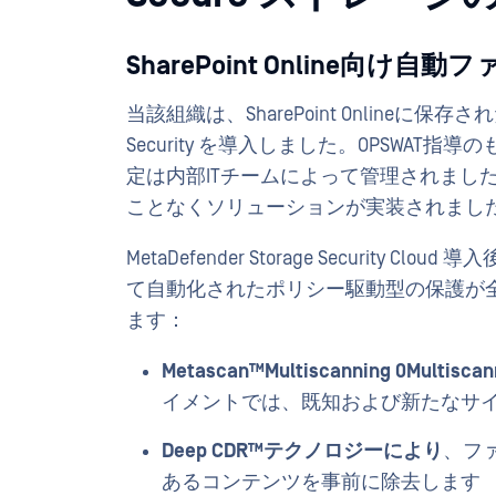
SharePoint Online向け
当該組織は、SharePoint Onlineに保存さ
Security を導入しました。OPSWA
定は内部ITチームによって管理されまし
ことなくソリューションが実装されまし
MetaDefender Storage Security Cl
て自動化されたポリシー駆動型の保護が
ます：
Metascan™Multiscanning 0Multis
イメントでは、既知および新たなサ
Deep CDR™テクノロジーにより
、フ
あるコンテンツを事前に除去します