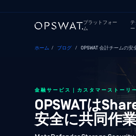
プラットフォー
テ
ム
ー
ホーム
/
ブログ
/
OPSWAT 会計チームの安
金融サービス｜カスタマーストーリ
OPSWATはSha
安全に共同作