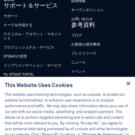
採用情報
サポート＆サービス
オープンポジション
サポート
お問い合わせ
参考資料
ケースを作成する
テクニカル・アカウント・マネジメ
ブログ
ント
お客様の成功事例
プロフェッショナル・サービス
プレスリリース
OPSWATの管理
ニュース
インプリメンテーション・サービス
イベント
My OPSWAT PORTAL
ウェビナー
技術文書
This Website Uses Cookies
データシート
Hey there!
トレーニング
This website uses tracking technologies, such as cookies, to enable our
ホワイトペーパー
I'm Ozzy, your OPSWAT virtual assistant.
website functionalities, to enhance user experience or to analyze
脆弱性対策プログラム
How can I help you secure what's critical
performance and traffic. We may also share information about your use of
パートナー
無料ツール
today?
our site with our social media, advertising, and analytics partners. This
allows us to perform targeted advertising and to select ads and content
認証
that will be more relevant to you. By clicking “Accept All,” you agree to
テクノロジー・パートナー
your personal data being processed by all cookies and other technologies
on our website. Click “Reject All” to refuse, or “Manage My Preferences” to