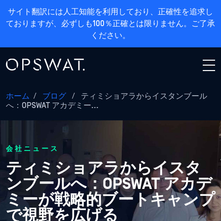
サイト翻訳には人工知能を利用しており、正確性を追求し
ておりますが、必ずしも100％正確とは限りません。ご了承
ください。
ホーム
/
ブログ
/
ティミショアラからイスタンブール
へ：OPSWAT アカデミー...
会社ニュース
ティミショアラからイスタ
ンブールへ：OPSWAT アカデ
ミーが戦略的ブートキャンプ
で視野を広げる