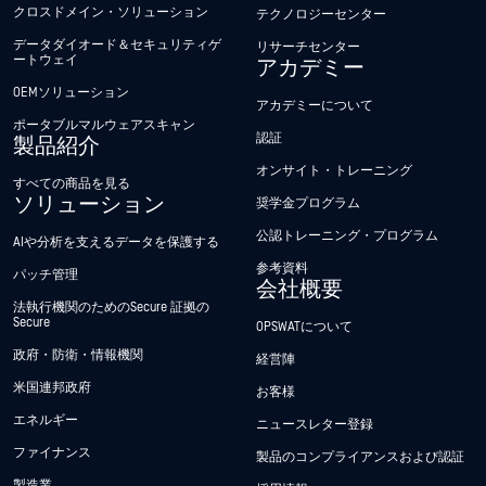
クロスドメイン・ソリューション
テクノロジーセンター
データダイオード＆セキュリティゲ
リサーチセンター
ートウェイ
アカデミー
OEMソリューション
アカデミーについて
ポータブルマルウェアスキャン
認証
製品紹介
オンサイト・トレーニング
すべての商品を見る
ソリューション
奨学金プログラム
公認トレーニング・プログラム
AIや分析を支えるデータを保護する
参考資料
パッチ管理
会社概要
法執行機関のためのSecure 証拠の
Secure
OPSWATについて
政府・防衛・情報機関
経営陣
米国連邦政府
お客様
エネルギー
ニュースレター登録
ファイナンス
製品のコンプライアンスおよび認証
製造業