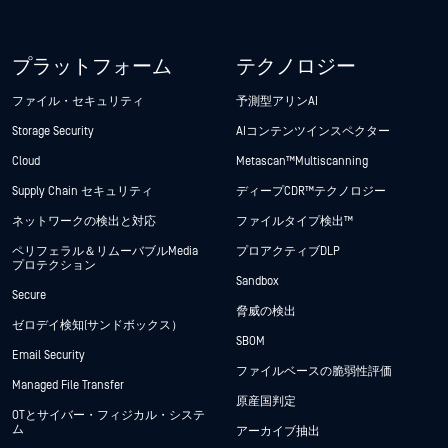
プラットフォーム
テクノロジー
ファイル・セキュリティ
予測型アリンAI
Storage Security
AIコンテンツインスペクター
Cloud
Metascan™ Multiscanning
Supply Chain セキュリティ
ディープCDR™テクノロジー
ネットワークの検出と対応
ファイルタイプ検出™
ペリフェラル＆リムーバブルMedia
プロアクティブDLP
プロテクション
Sandbox
Secure
脅威の検出
ゼロデイ検知(サンドボックス）
SBOM
Email Security
ファイルベースの脆弱性評価
Managed File Transfer
原産国判定
OTとサイバー・フィジカル・システ
ム
アーカイブ抽出