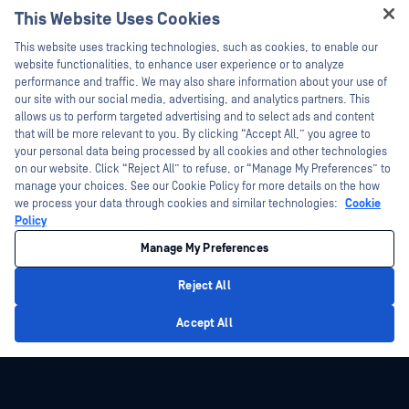
ウェビナー
技術文書
This Website Uses Cookies
データシート
Hey there!
トレーニング
This website uses tracking technologies, such as cookies, to enable our
ホワイトペーパー
I'm Ozzy, your OPSWAT virtual assistant.
website functionalities, to enhance user experience or to analyze
脆弱性対策プログラム
How can I help you secure what's critical
performance and traffic. We may also share information about your use of
パートナー
無料ツール
today?
our site with our social media, advertising, and analytics partners. This
allows us to perform targeted advertising and to select ads and content
認証
that will be more relevant to you. By clicking “Accept All,” you agree to
テクノロジー・パートナー
your personal data being processed by all cookies and other technologies
on our website. Click “Reject All” to refuse, or “Manage My Preferences” to
OPSWAT チャネル パートナー
manage your choices. See our Cookie Policy for more details on the how
we process your data through cookies and similar technologies:
Cookie
©2026OPSWAT . All rights reserved.OPSWAT、MetaDefender、Metascan、
Policy
MetaAccess、OPSWAT 、Trust no File. Trust No Device.、OPSWAT 、Protecting the
World's Critical Infrastructure、Deep CDR™ Technology、InQuest、InQuestロゴ、
Manage My Preferences
DFI、RetroHunt、Deep File Inspection、およびJoin the Huntは、OPSWAT の商標
です。第三者の商標は、それぞれの所有者の財産です。
法的事項
プライバシーポリシー
クッキー設定
カリフォルニアの
Reject All
プライバシー
Privacy Policy
Accept All