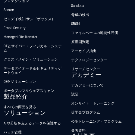
プロテクション
Sandbox
Secure
脅威の検出
ゼロデイ検知(サンドボックス）
SBOM
Email Security
ファイルベースの脆弱性評価
Managed File Transfer
原産国判定
OTとサイバー・フィジカル・システ
ム
アーカイブ抽出
クロスドメイン・ソリューション
テクノロジーセンター
データダイオード＆セキュリティゲ
リサーチセンター
ートウェイ
アカデミー
OEMソリューション
アカデミーについて
ポータブルマルウェアスキャン
認証
製品紹介
オンサイト・トレーニング
すべての商品を見る
ソリューション
奨学金プログラム
公認トレーニング・プログラム
AIや分析を支えるデータを保護する
参考資料
パッチ管理