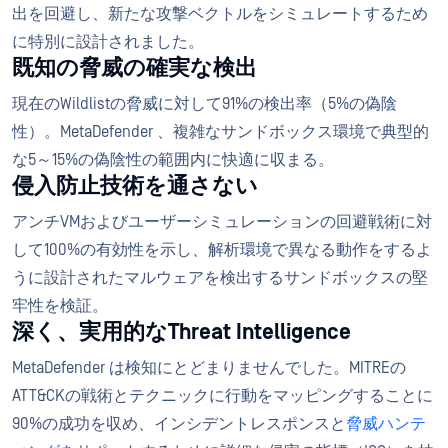
出を回避し、新たな攻撃ベクトルをシミュレートするため
に特別に設計されました。
既知の脅威の確実な検出
現在のWildlistの脅威に対して91%の検出率（5%の偽陰
性）。MetaDefender 、複雑なサンドボックス環境で典型的
な5～15%の偽陰性の範囲内に快適に収まる。
侵入防止技術を通さない
アンチVMおよびユーザーシミュレーションの回避戦術に対
して100%の有効性を示し、解析環境で異なる動作をするよ
うに設計されたマルウェアを検出するサンドボックスの堅
牢性を検証。
深く、実用的なThreat Intelligence
MetaDefender は検知にとどまりませんでした。MITREの
ATT&CKの戦術とテクニックに行動をマッピングすることに
90%の成功を収め、インシデントレスポンスと
脅威ハンテ