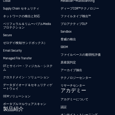
Cloud
Metascan™ Multiscanning
Supply Chain セキュリティ
ディープCDR™テクノロジー
ネットワークの検出と対応
ファイルタイプ検出™
ペリフェラル＆リムーバブルMedia
プロアクティブDLP
プロテクション
Sandbox
Secure
脅威の検出
ゼロデイ検知(サンドボックス）
SBOM
Email Security
ファイルベースの脆弱性評価
Managed File Transfer
原産国判定
OTとサイバー・フィジカル・システ
ム
アーカイブ抽出
クロスドメイン・ソリューション
テクノロジーセンター
データダイオード＆セキュリティゲ
リサーチセンター
ートウェイ
アカデミー
OEMソリューション
アカデミーについて
ポータブルマルウェアスキャン
認証
製品紹介
オンサイト・トレーニング