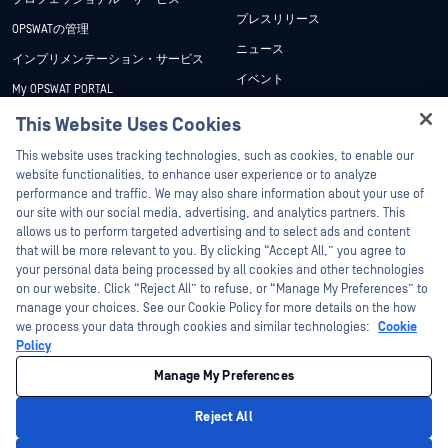
プレスリリース
OPSWATの管理
ニュース
インプリメンテーション・サービス
イベント
My OPSWAT PORTAL
ウェビナー
技術文書
This Website Uses Cookies
データシート
Hey there!
トレーニング
This website uses tracking technologies, such as cookies, to enable our
ホワイトペーパー
I'm Ozzy, your OPSWAT virtual assistant.
website functionalities, to enhance user experience or to analyze
脆弱性対策プログラム
How can I help you secure what's critical
performance and traffic. We may also share information about your use of
パートナー
無料ツール
today?
our site with our social media, advertising, and analytics partners. This
allows us to perform targeted advertising and to select ads and content
認証
that will be more relevant to you. By clicking “Accept All,” you agree to
テクノロジー・パートナー
your personal data being processed by all cookies and other technologies
on our website. Click “Reject All” to refuse, or “Manage My Preferences” to
OPSWAT チャネル パートナー
manage your choices. See our Cookie Policy for more details on the how
we process your data through cookies and similar technologies:
Cookie
©2026OPSWAT . All rights reserved.OPSWAT、MetaDefender、Metascan、
Policy
MetaAccess、OPSWAT 、Trust no File. Trust No Device.、OPSWAT 、Protecting the
World's Critical Infrastructure、Deep CDR™ Technology、InQuest、InQuestロゴ、
Manage My Preferences
DFI、RetroHunt、Deep File Inspection、およびJoin the Huntは、OPSWAT の商標
です。第三者の商標は、それぞれの所有者の財産です。
法的事項
プライバシーポリシー
クッキー設定
カリフォルニアの
Reject All
プライバシー
Privacy Policy