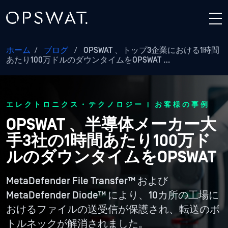
ホーム
/
ブログ
/
OPSWAT 、トップ3企業における1時間
あたり100万ドルのダウンタイムをOPSWAT …
エレクトロニクス・テクノロジー | お客様の事例
OPSWAT 、半導体メーカー大
手3社の1時間あたり100万ド
ルのダウンタイムをOPSWAT
MetaDefender File Transfer™ および
MetaDefender Diode™ により、10カ所の工場に
おけるファイルの送受信が保護され、転送のボ
トルネックが解消されました。