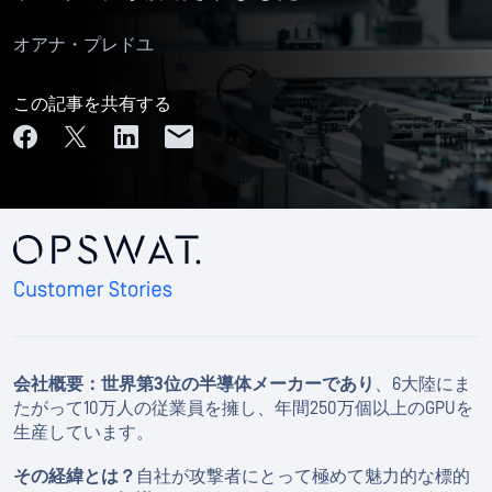
オアナ・プレドユ
この記事を共有する
会社概要：世界第3位の半導体メーカーであり
、6大陸にま
たがって10万人の従業員を擁し、年間250万個以上のGPUを
生産しています。
その経緯とは？
自社が攻撃者にとって極めて魅力的な標的