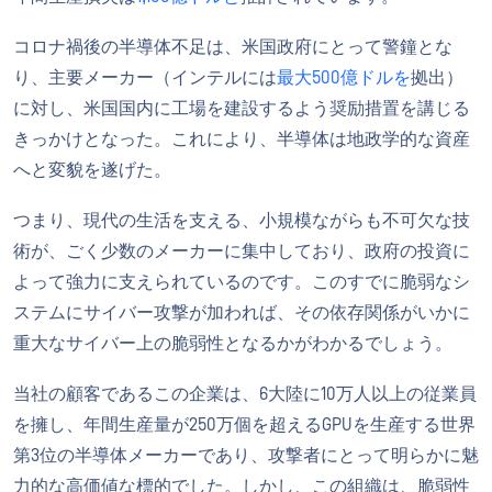
コロナ禍後の半導体不足は、米国政府にとって警鐘とな
り、主要メーカー（インテルには
最大500億ドルを
拠出）
に対し、米国国内に工場を建設するよう奨励措置を講じる
きっかけとなった。これにより、半導体は地政学的な資産
へと変貌を遂げた。
つまり、現代の生活を支える、小規模ながらも不可欠な技
術が、ごく少数のメーカーに集中しており、政府の投資に
よって強力に支えられているのです。このすでに脆弱なシ
ステムにサイバー攻撃が加われば、その依存関係がいかに
重大なサイバー上の脆弱性となるかがわかるでしょう。
当社の顧客であるこの企業は、6大陸に10万人以上の従業員
を擁し、年間生産量が250万個を超えるGPUを生産する世界
第3位の半導体メーカーであり、攻撃者にとって明らかに魅
力的な高価値な標的でした。しかし、この組織は、脆弱性