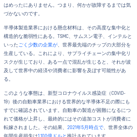
はめったにありません。つまり、何かが故障するまでは気
づかないのです。
半導体製造業界における懸念材料は、その高度な集中化と
構造的な脆弱性にある。TSMC、サムスン電子、インテルと
いった
ごく少数の企業が
、世界最先端のチップの大部分を
生産している。これにより、サプライチェーンの集中化リ
スクが生じており、ある一点で混乱が生じると、それが波
及して世界中の経済や消費者に影響を及ぼす可能性があ
る。
このような事態は、新型コロナウイルス感染症（COVID-
19）後の自動車業界における世界的な半導体不足の際にも
すでに確認されています。自動車の製造が困難になるにつ
れて価格が上昇し、最終的にはその追加コストが消費者に
転嫁されました。その結果、
2021年5月時点で
、世界全体の
年間生産損失は
1,100億ドルと
推計されています。