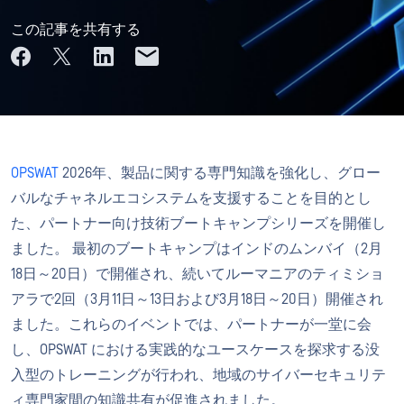
この記事を共有する
OPSWAT
2026年、製品に関する専門知識を強化し、グロー
バルなチャネルエコシステムを支援することを目的とし
た、パートナー向け技術ブートキャンプシリーズを開催し
ました。 最初のブートキャンプはインドのムンバイ（2月
18日～20日）で開催され、続いてルーマニアのティミショ
アラで2回（3月11日～13日および3月18日～20日）開催され
ました。これらのイベントでは、パートナーが一堂に会
し、OPSWAT における実践的なユースケースを探求する没
入型のトレーニングが行われ、地域のサイバーセキュリテ
ィ専門家間の知識共有が促進されました。