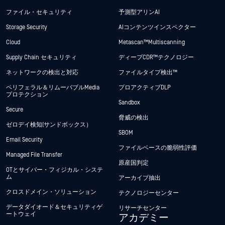
ファイル・セキュリティ
予測型アリンAI
Storage Security
AIコンテンツインスペクター
Cloud
Metascan™ Multiscanning
Supply Chain セキュリティ
ディープCDR™テクノロジー
ネットワークの検出と対応
ファイルタイプ検出™
ペリフェラル＆リムーバブルMedia
プロアクティブDLP
プロテクション
Sandbox
Secure
脅威の検出
ゼロデイ検知(サンドボックス）
SBOM
Email Security
ファイルベースの脆弱性評価
Managed File Transfer
原産国判定
OTとサイバー・フィジカル・システ
ム
アーカイブ抽出
クロスドメイン・ソリューション
テクノロジーセンター
データダイオード＆セキュリティゲ
リサーチセンター
ートウェイ
アカデミー