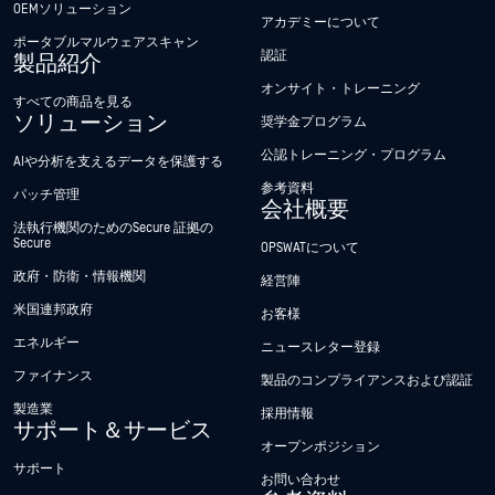
OEMソリューション
アカデミーについて
ポータブルマルウェアスキャン
認証
製品紹介
オンサイト・トレーニング
すべての商品を見る
ソリューション
奨学金プログラム
公認トレーニング・プログラム
AIや分析を支えるデータを保護する
参考資料
パッチ管理
会社概要
法執行機関のためのSecure 証拠の
Secure
OPSWATについて
政府・防衛・情報機関
経営陣
米国連邦政府
お客様
エネルギー
ニュースレター登録
ファイナンス
製品のコンプライアンスおよび認証
製造業
採用情報
サポート＆サービス
オープンポジション
サポート
お問い合わせ