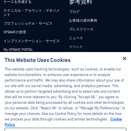
参考資料
ケースを作成する
テクニカル・アカウント・マネジメ
ブログ
ント
お客様の成功事例
プロフェッショナル・サービス
プレスリリース
OPSWATの管理
ニュース
インプリメンテーション・サービス
イベント
My OPSWAT PORTAL
ウェビナー
技術文書
This Website Uses Cookies
データシート
Hey there!
トレーニング
This website uses tracking technologies, such as cookies, to enable our
ホワイトペーパー
I'm Ozzy, your OPSWAT virtual assistant.
website functionalities, to enhance user experience or to analyze
脆弱性対策プログラム
How can I help you secure what's critical
performance and traffic. We may also share information about your use of
パートナー
無料ツール
today?
our site with our social media, advertising, and analytics partners. This
allows us to perform targeted advertising and to select ads and content
認証
that will be more relevant to you. By clicking “Accept All,” you agree to
テクノロジー・パートナー
your personal data being processed by all cookies and other technologies
on our website. Click “Reject All” to refuse, or “Manage My Preferences” to
OPSWAT チャネル パートナー
manage your choices. See our Cookie Policy for more details on the how
we process your data through cookies and similar technologies:
Cookie
©2026OPSWAT . All rights reserved.OPSWAT、MetaDefender、Metascan、
Policy
MetaAccess、OPSWAT 、Trust no File. Trust No Device.、OPSWAT 、Protecting the