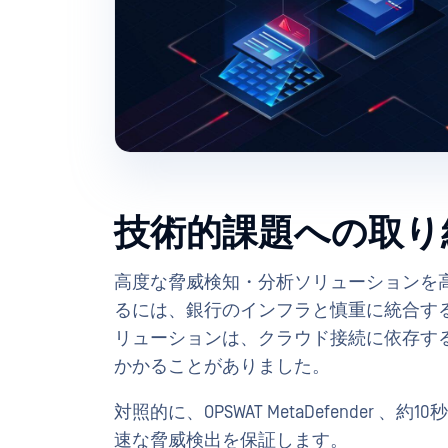
技術的課題への取り
高度な脅威検知・分析ソリューションを
るには、銀行のインフラと慎重に統合す
リューションは、クラウド接続に依存す
かかることがありました。
対照的に、OPSWAT MetaDefende
速な脅威検出を保証します。