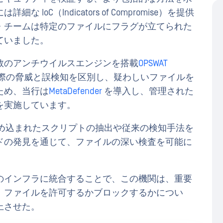
oC（Indicators of Compromise）を提供
・チームは特定のファイルにフラグが立てられた
ていました。
数のアンチウイルスエンジンを搭載
OPSWAT
際の脅威と誤検知を区別し、疑わしいファイルを
ため、当行は
MetaDefender
を導入し、管理された
を実施しています。
め込まれたスクリプトの抽出や従来の検知手法を
ドの発見を通じて、ファイルの深い検査を可能に
のインフラに統合することで、この機関は、重要
、ファイルを許可するかブロックするかについ
上させた。