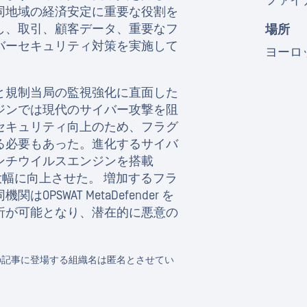
ファイ
同地域の経済安定に重要な役割を
し、取引、顧客データ、重要なフ
場所
バーセキュリティ対策を実施して
ヨーロ
と規制当局の監視強化に直面した
ジンでは現代のサイバー攻撃を阻
セキュリティ向上のため、フラグ
る必要もあった。進化するサイバ
ンチウイルスエンジンを搭載
検知率を大幅に向上させた。 増加するフラ
SWAT MetaDefender を
析が可能となり、潜在的に悪意の
の記事に登場する組織名は匿名とさせてい