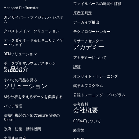
ファイルベースの脆弱性評価
Managed File Transfer
原産国判定
OTとサイバー・フィジカル・システ
ム
アーカイブ抽出
クロスドメイン・ソリューション
テクノロジーセンター
データダイオード＆セキュリティゲ
リサーチセンター
ートウェイ
アカデミー
OEMソリューション
アカデミーについて
ポータブルマルウェアスキャン
認証
製品紹介
オンサイト・トレーニング
すべての商品を見る
ソリューション
奨学金プログラム
公認トレーニング・プログラム
AIや分析を支えるデータを保護する
参考資料
パッチ管理
会社概要
法執行機関のためのSecure 証拠の
Secure
OPSWATについて
政府・防衛・情報機関
経営陣
米国連邦政府