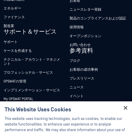
お客様
エネルギー
ニュースレター登録
ファイナンス
製品のコンプライアンスおよび認証
製造業
採用情報
サポート＆サービス
オープンポジション
サポート
お問い合わせ
参考資料
ケースを作成する
テクニカル・アカウント・マネジメ
ブログ
ント
お客様の成功事例
プロフェッショナル・サービス
プレスリリース
OPSWATの管理
ニュース
インプリメンテーション・サービス
イベント
My OPSWAT PORTAL
ウェビナー
技術文書
This Website Uses Cookies
データシート
Hey there!
トレーニング
This website uses tracking technologies, such as cookies, to enable our
ホワイトペーパー
I'm Ozzy, your OPSWAT virtual assistant.
website functionalities, to enhance user experience or to analyze
脆弱性対策プログラム
How can I help you secure what's critical
performance and traffic. We may also share information about your use of
パートナー
無料ツール