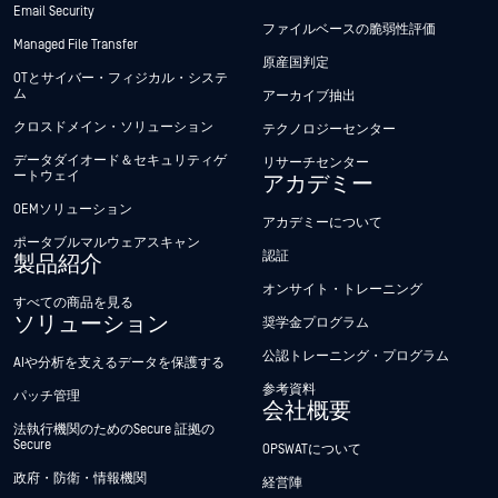
Email Security
ファイルベースの脆弱性評価
Managed File Transfer
原産国判定
OTとサイバー・フィジカル・システ
ム
アーカイブ抽出
クロスドメイン・ソリューション
テクノロジーセンター
データダイオード＆セキュリティゲ
リサーチセンター
ートウェイ
アカデミー
OEMソリューション
アカデミーについて
ポータブルマルウェアスキャン
認証
製品紹介
オンサイト・トレーニング
すべての商品を見る
ソリューション
奨学金プログラム
公認トレーニング・プログラム
AIや分析を支えるデータを保護する
参考資料
パッチ管理
会社概要
法執行機関のためのSecure 証拠の
Secure
OPSWATについて
政府・防衛・情報機関
経営陣