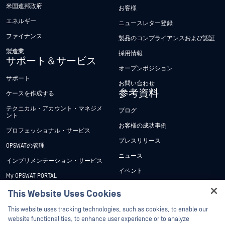
米国連邦政府
お客様
エネルギー
ニュースレター登録
ファイナンス
製品のコンプライアンスおよび認証
製造業
採用情報
サポート＆サービス
オープンポジション
サポート
お問い合わせ
参考資料
ケースを作成する
テクニカル・アカウント・マネジメ
ブログ
ント
お客様の成功事例
プロフェッショナル・サービス
プレスリリース
OPSWATの管理
ニュース
インプリメンテーション・サービス
イベント
My OPSWAT PORTAL
ウェビナー
技術文書
This Website Uses Cookies
データシート
Hey there!
トレーニング
This website uses tracking technologies, such as cookies, to enable our
ホワイトペーパー
I'm Ozzy, your OPSWAT virtual assistant.
website functionalities, to enhance user experience or to analyze
脆弱性対策プログラム