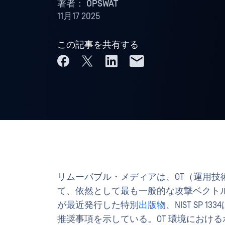
著者：
OPSWAT
11月17 2025
この記事を共有する
リムーバブル・メディアは、OT（運用技
て、依然として最も一般的な攻撃ベクトル
が最近発行した特別
出版物
、NIST SP
推奨事項を示している。OT 環境における