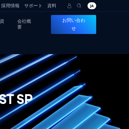
採用情報
サポート
資料
JA
お問い合わ
資
会社概
要
せ
T SP