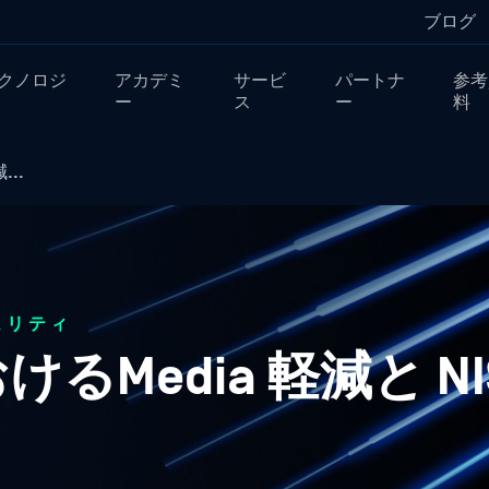
ブログ
クノロジ
アカデミ
サービ
パートナ
参考
ー
ス
ー
料
...
ュリティ
けるMedia 軽減と NIS