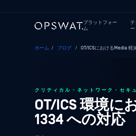
プラットフォー
テ
ム
ー
ホーム
/
ブログ
/
OT/ICSにおけるMedia 軽減
クリティカル・ネットワーク・セキ
OT/ICS 環境にお
1334 への対応