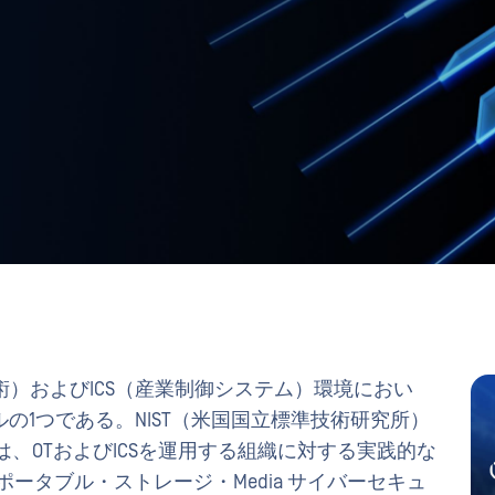
術）およびICS（産業制御システム）環境におい
の1つである。NIST（米国国立標準技術研究所）
 1334は、OTおよびICSを運用する組織に対する実践的な
ポータブル・ストレージ・Media サイバーセキュ