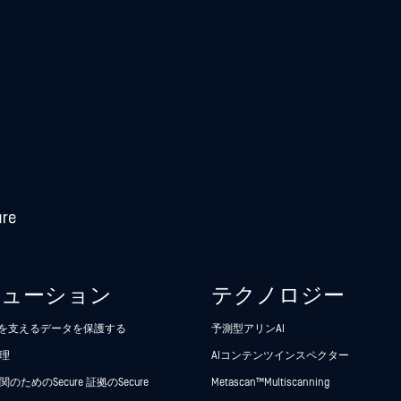
リューション
テクノロジー
析を支えるデータを保護する
予測型アリンAI
理
AIコンテンツインスペクター
のためのSecure 証拠のSecure
Metascan™ Multiscanning