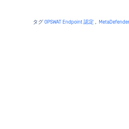
タグ
OPSWAT Endpoint 認定
,
MetaDefen