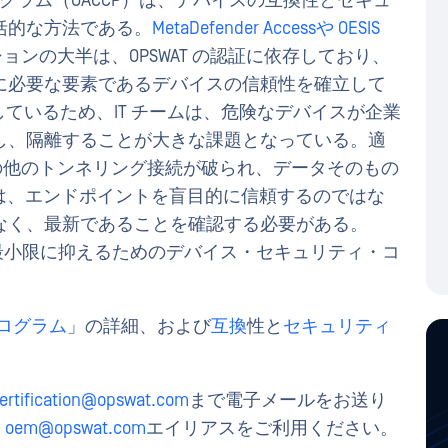
ログラム（OACCP）は、デバイスの互換性とセキュ
括的な方法である。
MetaDefender Accessや
OESIS
ンの大半は、OPSWAT の認証に依存しており、
に必要な要素であるデバイスの信頼性を確立して
しているため、IT チームは、危険なデバイスが企業
し、隔離することが大きな課題となっている。適
の他のトンネリング接続が破られ、データそのもの
ムは、エンドポイントを盲目的に信頼するのではな
なく、最新であることを確認する必要がある。
を最小限に抑えるためのデバイス・セキュリティ・コ
ログラム
」の詳細、および
互換
性と
セキュリティ
ertification@opswat.com
まで電子メールをお送り
、
oem@opswat.com
エイリアスをご利用ください。