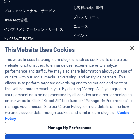
ント
お客様の成功事例
プロフェッショナル・サービス
プレスリリース
OPSWATの管理
ニュース
インプリメンテーション・サービス
イベント
My OPSWAT PORTAL
ウェビナー
技術文書
This Website Uses Cookies
データシート
Hey there!
トレーニング
This website uses tracking technologies, such as cookies, to enable our
ホワイトペーパー
I'm Ozzy, your OPSWAT virtual assistant.
website functionalities, to enhance user experience or to analyze
脆弱性対策プログラム
How can I help you secure what's critical
performance and traffic. We may also share information about your use of
パートナー
無料ツール
today?
our site with our social media, advertising, and analytics partners. This
allows us to perform targeted advertising and to select ads and content
認証
that will be more relevant to you. By clicking “Accept All,” you agree to
テクノロジー・パートナー
your personal data being processed by all cookies and other technologies
on our website. Click “Reject All” to refuse, or “Manage My Preferences” to
OPSWAT チャネル パートナー
manage your choices. See our Cookie Policy for more details on the how
we process your data through cookies and similar technologies:
Cookie
©2026OPSWAT . All rights reserved.OPSWAT、MetaDefender、Metascan、
Policy
MetaAccess、OPSWAT 、Trust no File. Trust No Device.、OPSWAT 、Protecting the
World's Critical Infrastructure、Deep CDR™ Technology、InQuest、InQuestロゴ、
Manage My Preferences
DFI、RetroHunt、Deep File Inspection、およびJoin the Huntは、OPSWAT の商標
です。第三者の商標は、それぞれの所有者の財産です。