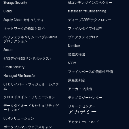
Storage Security
AIコンテンツインスペクター
Cloud
Metascan™ Multiscanning
Supply Chain セキュリティ
ディープCDR™テクノロジー
ネットワークの検出と対応
ファイルタイプ検出™
ペリフェラル＆リムーバブルMedia
プロアクティブDLP
プロテクション
Sandbox
Secure
脅威の検出
ゼロデイ検知(サンドボックス）
SBOM
Email Security
ファイルベースの脆弱性評価
Managed File Transfer
原産国判定
OTとサイバー・フィジカル・システ
ム
アーカイブ抽出
クロスドメイン・ソリューション
テクノロジーセンター
データダイオード＆セキュリティゲ
リサーチセンター
ートウェイ
アカデミー
OEMソリューション
アカデミーについて
ポータブルマルウェアスキャン