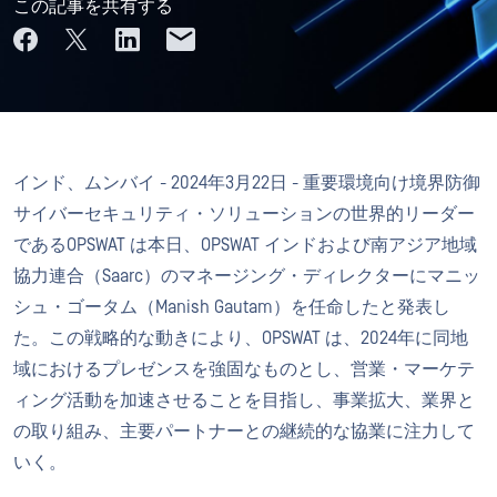
この記事を共有する
インド、ムンバイ - 2024年3月22日 - 重要環境向け境界防御
サイバーセキュリティ・ソリューションの世界的リーダー
であるOPSWAT は本日、OPSWAT インドおよび南アジア地域
協力連合（Saarc）のマネージング・ディレクターにマニッ
シュ・ゴータム（Manish Gautam）を任命したと発表し
た。この戦略的な動きにより、OPSWAT は、2024年に同地
域におけるプレゼンスを強固なものとし、営業・マーケテ
ィング活動を加速させることを目指し、事業拡大、業界と
の取り組み、主要パートナーとの継続的な協業に注力して
いく。