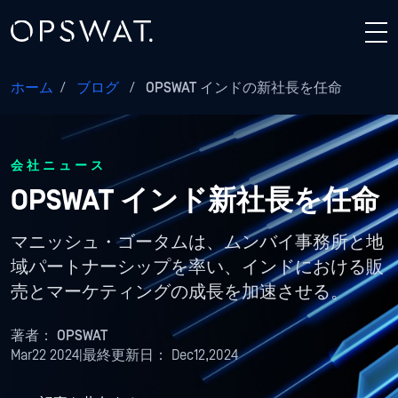
ホーム
/
ブログ
/
OPSWAT インドの新社長を任命
会社ニュース
OPSWAT インド新社長を任命
マニッシュ・ゴータムは、ムンバイ事務所と地
域パートナーシップを率い、インドにおける販
売とマーケティングの成長を加速させる。
著者：
OPSWAT
Mar22 2024
|
最終更新日：
Dec12,2024