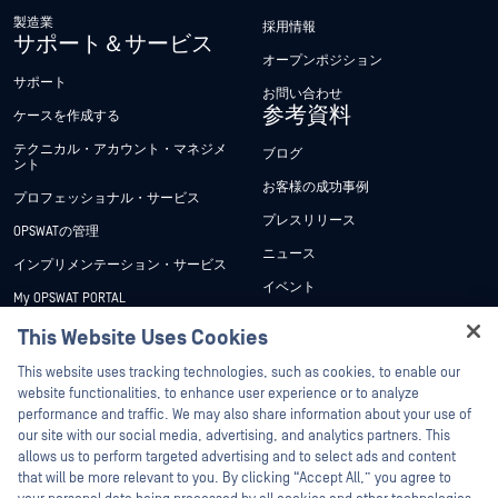
製造業
採用情報
サポート＆サービス
オープンポジション
サポート
お問い合わせ
参考資料
ケースを作成する
テクニカル・アカウント・マネジメ
ブログ
ント
お客様の成功事例
プロフェッショナル・サービス
プレスリリース
OPSWATの管理
ニュース
インプリメンテーション・サービス
イベント
My OPSWAT PORTAL
ウェビナー
技術文書
This Website Uses Cookies
データシート
Hey there!
トレーニング
This website uses tracking technologies, such as cookies, to enable our
ホワイトペーパー
I'm Ozzy, your OPSWAT virtual assistant.
website functionalities, to enhance user experience or to analyze
脆弱性対策プログラム
How can I help you secure what's critical
performance and traffic. We may also share information about your use of
パートナー
無料ツール
today?
our site with our social media, advertising, and analytics partners. This
allows us to perform targeted advertising and to select ads and content
認証
that will be more relevant to you. By clicking “Accept All,” you agree to
テクノロジー・パートナー