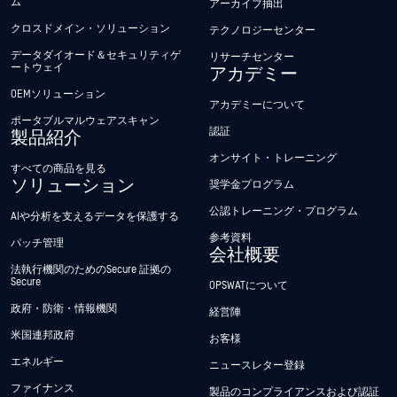
ム
アーカイブ抽出
クロスドメイン・ソリューション
テクノロジーセンター
データダイオード＆セキュリティゲ
リサーチセンター
ートウェイ
アカデミー
OEMソリューション
アカデミーについて
ポータブルマルウェアスキャン
認証
製品紹介
オンサイト・トレーニング
すべての商品を見る
ソリューション
奨学金プログラム
公認トレーニング・プログラム
AIや分析を支えるデータを保護する
参考資料
パッチ管理
会社概要
法執行機関のためのSecure 証拠の
Secure
OPSWATについて
政府・防衛・情報機関
経営陣
米国連邦政府
お客様
エネルギー
ニュースレター登録
ファイナンス
製品のコンプライアンスおよび認証