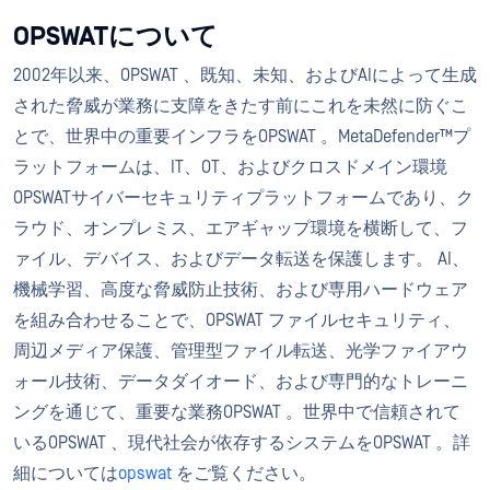
OPSWATについて
2002年以来、OPSWAT 、既知、未知、およびAIによって生成
された脅威が業務に支障をきたす前にこれを未然に防ぐこ
とで、世界中の重要インフラをOPSWAT 。MetaDefender™プ
ラットフォームは、IT、OT、およびクロスドメイン環境
OPSWATサイバーセキュリティプラットフォームであり、ク
ラウド、オンプレミス、エアギャップ環境を横断して、フ
ァイル、デバイス、およびデータ転送を保護します。 AI、
機械学習、高度な脅威防止技術、および専用ハードウェア
を組み合わせることで、OPSWAT ファイルセキュリティ、
周辺メディア保護、管理型ファイル転送、光学ファイアウ
ォール技術、データダイオード、および専門的なトレーニ
ングを通じて、重要な業務OPSWAT 。世界中で信頼されて
いるOPSWAT 、現代社会が依存するシステムをOPSWAT 。詳
細については
opswat
をご覧ください。