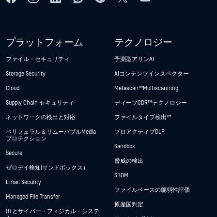
プラットフォーム
テクノロジー
ファイル・セキュリティ
予測型アリンAI
Storage Security
AIコンテンツインスペクター
Cloud
Metascan™ Multiscanning
Supply Chain セキュリティ
ディープCDR™テクノロジー
ネットワークの検出と対応
ファイルタイプ検出™
ペリフェラル＆リムーバブルMedia
プロアクティブDLP
プロテクション
Sandbox
Secure
脅威の検出
ゼロデイ検知(サンドボックス）
SBOM
Email Security
ファイルベースの脆弱性評価
Managed File Transfer
原産国判定
OTとサイバー・フィジカル・システ