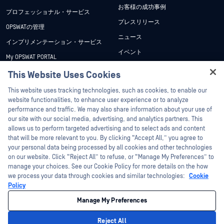
お客様の成功事例
プロフェッショナル・サービス
プレスリリース
OPSWATの管理
ニュース
インプリメンテーション・サービス
イベント
My OPSWAT PORTAL
ウェビナー
技術文書
This Website Uses Cookies
データシート
Hey there!
トレーニング
This website uses tracking technologies, such as cookies, to enable our
ホワイトペーパー
I'm Ozzy, your OPSWAT virtual assistant.
website functionalities, to enhance user experience or to analyze
脆弱性対策プログラム
How can I help you secure what's critical
performance and traffic. We may also share information about your use of
パートナー
無料ツール
today?
our site with our social media, advertising, and analytics partners. This
allows us to perform targeted advertising and to select ads and content
認証
that will be more relevant to you. By clicking “Accept All,” you agree to
テクノロジー・パートナー
your personal data being processed by all cookies and other technologies
on our website. Click “Reject All” to refuse, or “Manage My Preferences” to
OPSWAT チャネル パートナー
manage your choices. See our Cookie Policy for more details on the how
we process your data through cookies and similar technologies:
Cookie
©2026OPSWAT . All rights reserved.OPSWAT、MetaDefender、Metascan、
Policy
MetaAccess、OPSWAT 、Trust no File. Trust No Device.、OPSWAT 、Protecting the
World's Critical Infrastructure、Deep CDR™ Technology、InQuest、InQuestロゴ、
Manage My Preferences
DFI、RetroHunt、Deep File Inspection、およびJoin the Huntは、OPSWAT の商標
です。第三者の商標は、それぞれの所有者の財産です。
法的事項
プライバシーポリシー
クッキー設定
カリフォルニアの
Reject All