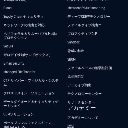
Cloud
Metascan™ Multiscanning
Supply Chain セキュリティ
ディープCDR™テクノロジー
ネットワークの検出と対応
ファイルタイプ検出™
ペリフェラル＆リムーバブルMedia
プロアクティブDLP
プロテクション
Sandbox
Secure
脅威の検出
ゼロデイ検知(サンドボックス）
SBOM
Email Security
ファイルベースの脆弱性評価
Managed File Transfer
原産国判定
OTとサイバー・フィジカル・システ
ム
アーカイブ抽出
クロスドメイン・ソリューション
テクノロジーセンター
データダイオード＆セキュリティゲ
リサーチセンター
ートウェイ
アカデミー
OEMソリューション
アカデミーについて
ポータブルマルウェアスキャン
認証