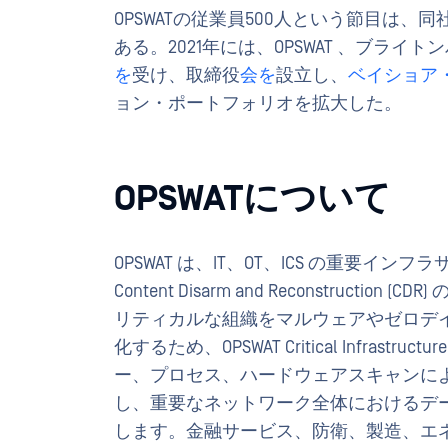
OPSWATの従業員500人という節目は
ある。2021年には、OPSWAT 、ブライ
を
受け、取締役
会を
設立し、
ベイショア
ョン・ポートフォリオを拡大した。
OPSWATについて
OPSWAT は、IT、OT、ICS の重要イ
Content Disarm and Reconstru
リティカルな組織をマルウェアやゼロデ
化するため、OPSWAT Critical Infrast
ー、プロセス、ハードウェアスキャンに
し、重要なネットワーク全体におけるデ
します。金融サービス、防衛、製造、エ