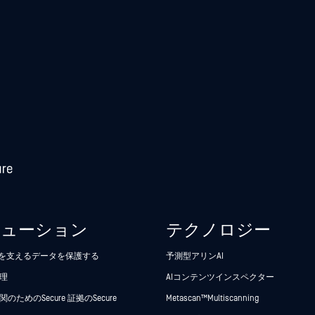
リューション
テクノロジー
析を支えるデータを保護する
予測型アリンAI
理
AIコンテンツインスペクター
のためのSecure 証拠のSecure
Metascan™ Multiscanning