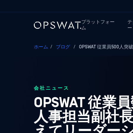
プラットフォー
テ
ム
ー
ホーム
/
ブログ
/
OPSWAT 従業員500人突
会社ニュース
OPSWAT 従
人事担当副社
えてリーダー