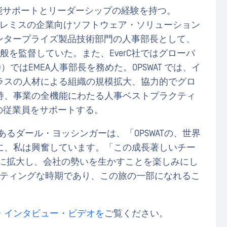
能サポートとリーダーシップの経験を持つ。
ンプレミスの企業向けソフトウェア・ソリューション
エンタープライズ製品技術部門の人事部長として、
般を監督していた。また、EverC社ではグローバ
MD）ではEMEA人事部長を務めた。OPSWAT では、イ
ラスの人材による組織の規模拡大、協力的でグロ
持、事業の全機能にわたる人事ベストプラクティ
上の従業員をサポートする。
あるダール・ヨッシンガーは、「OPSWATの、世界
に、私は興奮しています。「この成長著しいチー
界中に拡大し、会社の勢いを生かすことを楽しみにし
サイティングな時期であり、この旅の一部になれるこ
・インタビュー・ビデオを
ご覧ください。