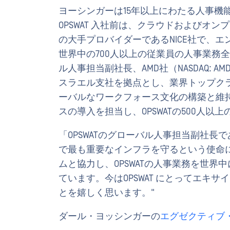
ヨーシンガーは15年以上にわたる人事機
OPSWAT 入社前は、クラウドおよびオ
の大手プロバイダーであるNICE社で、
世界中の700人以上の従業員の人事業務全
ル人事担当副社長、AMD社（NASDAQ: A
スラエル支社を拠点とし、業界トップク
ーバルなワークフォース文化の構築と維
スの導入を担当し、OPSWATの500人以
「OPSWATのグローバル人事担当副社長で
で最も重要なインフラを守るという使命
ムと協力し、OPSWATの人事業務を世
ています。今はOPSWAT にとってエキ
とを嬉しく思います。"
ダール・ヨッシンガーの
エグゼクティブ