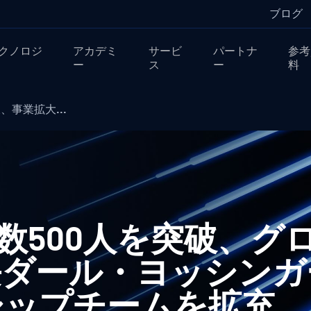
ブログ
クノロジ
アカデミ
サービ
パートナ
参考
ー
ス
ー
料
破、事業拡大...
業員数500人を突破、
長ダール・ヨッシンガ
シップチームを拡充