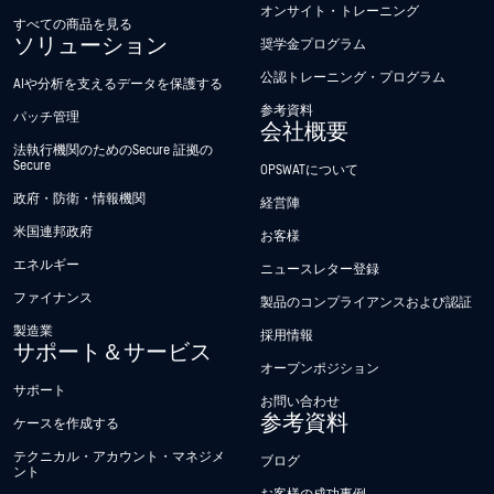
オンサイト・トレーニング
すべての商品を見る
ソリューション
奨学金プログラム
公認トレーニング・プログラム
AIや分析を支えるデータを保護する
参考資料
パッチ管理
会社概要
法執行機関のためのSecure 証拠の
Secure
OPSWATについて
政府・防衛・情報機関
経営陣
米国連邦政府
お客様
エネルギー
ニュースレター登録
ファイナンス
製品のコンプライアンスおよび認証
製造業
採用情報
サポート＆サービス
オープンポジション
サポート
お問い合わせ
参考資料
ケースを作成する
テクニカル・アカウント・マネジメ
ブログ
ント