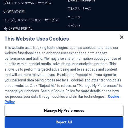
お客様の成功事例
プロフェッショナル・サービス
プレスリリース
OPSWATの管理
ニュース
インプリメンテーション・サービス
イベント
My OPSWAT PORTAL
ウェビナー
技術文書
This Website Uses Cookies
データシート
Hey there!
トレーニング
This website uses tracking technologies, such as cookies, to enable our
ホワイトペーパー
I'm Ozzy, your OPSWAT virtual assistant.
website functionalities, to enhance user experience or to analyze
脆弱性対策プログラム
How can I help you secure what's critical
performance and traffic. We may also share information about your use of
パートナー
無料ツール
today?
our site with our social media, advertising, and analytics partners. This
allows us to perform targeted advertising and to select ads and content
認証
that will be more relevant to you. By clicking “Accept All,” you agree to
テクノロジー・パートナー
your personal data being processed by all cookies and other technologies
on our website. Click “Reject All” to refuse, or “Manage My Preferences” to
OPSWAT チャネル パートナー
manage your choices. See our Cookie Policy for more details on the how
we process your data through cookies and similar technologies:
Cookie
©2026OPSWAT . All rights reserved.OPSWAT、MetaDefender、Metascan、
Policy
MetaAccess、OPSWAT 、Trust no File. Trust No Device.、OPSWAT 、Protecting the
World's Critical Infrastructure、Deep CDR™ Technology、InQuest、InQuestロゴ、
Manage My Preferences
DFI、RetroHunt、Deep File Inspection、およびJoin the Huntは、OPSWAT の商標
です。第三者の商標は、それぞれの所有者の財産です。
法的事項
プライバシーポリシー
クッキー設定
カリフォルニアの
Reject All
プライバシー