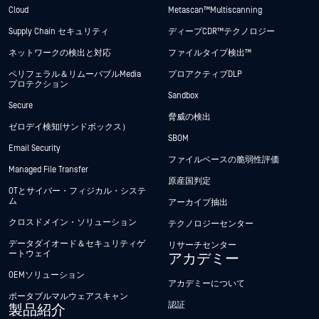
Cloud
Metascan™ Multiscanning
Supply Chain セキュリティ
ディープCDR™テクノロジー
ネットワークの検出と対応
ファイルタイプ検出™
ペリフェラル＆リムーバブルMedia
プロアクティブDLP
プロテクション
Sandbox
Secure
脅威の検出
ゼロデイ検知(サンドボックス）
SBOM
Email Security
ファイルベースの脆弱性評価
Managed File Transfer
原産国判定
OTとサイバー・フィジカル・システ
ム
アーカイブ抽出
クロスドメイン・ソリューション
テクノロジーセンター
データダイオード＆セキュリティゲ
リサーチセンター
ートウェイ
アカデミー
OEMソリューション
アカデミーについて
ポータブルマルウェアスキャン
認証
製品紹介