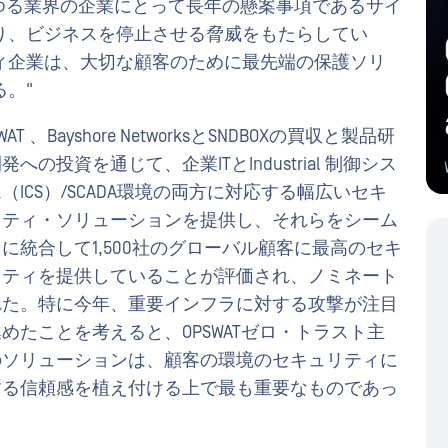
るあらゆる業界の企業にとって長年の懸案事項であるサイ
り、ビジネスを停止させる脅威をもたらしてい
ィ企業は、大切な顧客のために最先端の保護ソリ
。"
WAT 、Bayshore NetworksとSNDBOXの買収と製品研
発への投資を通じて、企業ITとIndustrial 制御シス
（ICS）/SCADA環境の両方に対応する幅広いセキ
リティ・ソリューションを提供し、それらをシーム
に統合して1,500社のグローバル顧客に最高のセキ
リティを提供していることが評価され、ノミネート
れた。特に今年、重要インフラに対する攻撃が注目
めたことを考えると、OPSWATゼロ・トラスト主
のソリューションは、顧客の環境のセキュリティに
する信頼感を植え付ける上で最も重要なものであっ
。