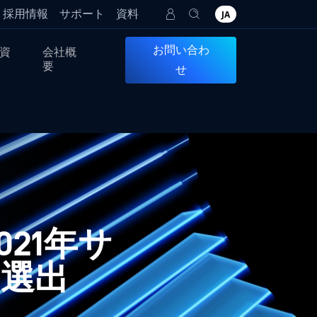
採用情報
サポート
資料
JA
お問い合わ
資
会社概
要
せ
2021年サ
に選出