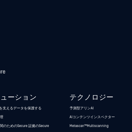
リューション
テクノロジー
析を支えるデータを保護する
予測型アリンAI
理
AIコンテンツインスペクター
のためのSecure 証拠のSecure
Metascan™ Multiscanning