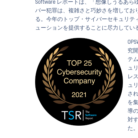
Software レポートは、「想像しう
バー犯罪は、複雑さと巧妙さを増してお
る。今年のトップ・サイバーセキュリテ
ューションを提供することに尽力している
OPS
究開
テム
ュ
レス
ュ
さ
を集
導
対
た