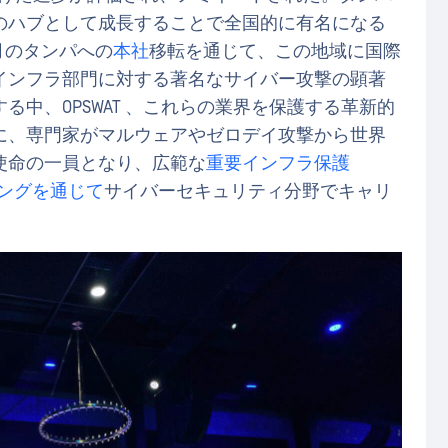
のハブとして成長することで全国的に有名になる
1月のタンパへの
本社
移転を通じて、この地域に国際
インフラ部門に対する著名なサイバー攻撃の顕著
中、OPSWAT 、これらの業界を保護する革新的
に、専門家がマルウェアやゼロデイ攻撃から世界
使命の一員となり、広範な
重要インフラ保護
ニングを通じて
サイバーセキュリティ分野でキャリ