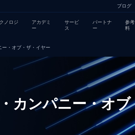
ブログ
クノロジ
アカデミ
サービ
パートナ
参考
ー
ス
ー
料
パニー・オブ・ザ・イヤー
テック・カンパニー・オ