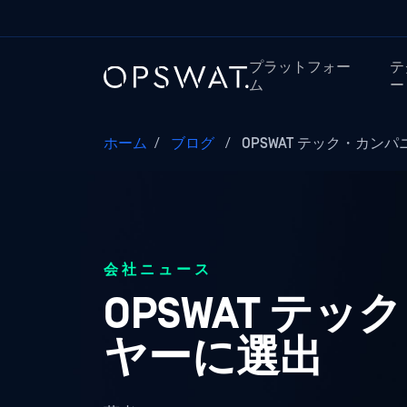
プラットフォー
テ
ム
ー
ホーム
/
ブログ
/
OPSWAT テック・カン
会社ニュース
OPSWAT 
ヤーに選出