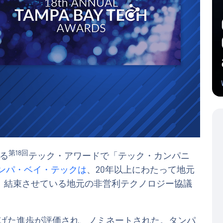
第18回
する
テック・アワードで「テック・カンパニ
ンパ・ベイ・テックは
、20年以上にわたって地元
、結束させている地元の非営利テクノロジー協議
成し遂げた進歩が評価され、ノミネートされた。タンパ