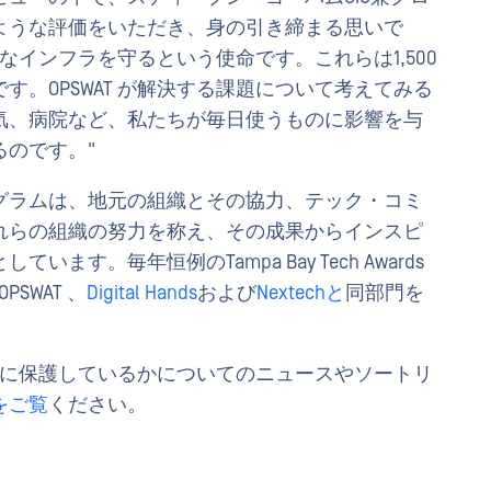
ような評価をいただき、身の引き締まる思いで
要なインフラを守るという使命です。これらは1,500
。OPSWAT が解決する課題について考えてみる
気、病院など、私たちが毎日使うものに影響を与
のです。"
グラムは、地元の組織とその協力、テック・コミ
れらの組織の努力を称え、その成果からインスピ
す。毎年恒例のTampa Bay Tech Awards
PSWAT 、
Digital Hands
および
Nextechと
同部門を
ように保護しているかについてのニュースやソートリ
をご覧
ください。