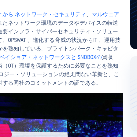
ィから
ネットワーク・セキュリティ
、
マルウェア
れたネットワーク環境のデータやデバイスの転送
重要インフラ・サイバーセキュリティ・ソリュー
PSWAT 、進化する脅威の状況からIT 、運用技
要かを熟知している。ブライトンパーク・キャピタ
ベイショア・ネットワークスと
SNDBOXの
買収
術（OT）環境を保護するために必要なことを熟知
ノロジー・ソリューションの絶え間ない革新と、こ
対する同社のコミットメントの証である。