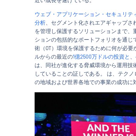
近い成長を遂げている。
ウェブ・アプリケーション・セキュリテ
分析
、セグメント化されエアギャップさ
を管理し保護するソリューションまで、
ションの包括的なポートフォリオを通じて、O
術（OT）環境を保護するために何が必
ルからの最近の
1億2500万ドルの投資と
、
は、同社が進化する脅威環境から運用技
していることの証しである。 は、テク
の地域および世界各地での事業の成功に