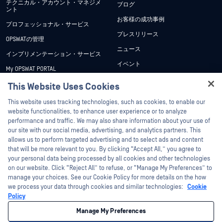
テクニカル・アカウント・マネジメ
ブログ
ント
お客様の成功事例
プロフェッショナル・サービス
プレスリリース
OPSWATの管理
ニュース
インプリメンテーション・サービス
イベント
My OPSWAT PORTAL
ウェビナー
技術文書
This Website Uses Cookies
データシート
Hey there!
トレーニング
This website uses tracking technologies, such as cookies, to enable our
ホワイトペーパー
I'm Ozzy, your OPSWAT virtual assistant.
website functionalities, to enhance user experience or to analyze
脆弱性対策プログラム
How can I help you secure what's critical
performance and traffic. We may also share information about your use of
パートナー
無料ツール
today?
our site with our social media, advertising, and analytics partners. This
allows us to perform targeted advertising and to select ads and content
認証
that will be more relevant to you. By clicking “Accept All,” you agree to
テクノロジー・パートナー
your personal data being processed by all cookies and other technologies
on our website. Click “Reject All” to refuse, or “Manage My Preferences” to
OPSWAT チャネル パートナー
manage your choices. See our Cookie Policy for more details on the how
we process your data through cookies and similar technologies:
Cookie
©2026OPSWAT . All rights reserved.OPSWAT、MetaDefender、Metascan、
Policy
MetaAccess、OPSWAT 、Trust no File. Trust No Device.、OPSWAT 、Protecting the
World's Critical Infrastructure、Deep CDR™ Technology、InQuest、InQuestロゴ、
Manage My Preferences
DFI、RetroHunt、Deep File Inspection、およびJoin the Huntは、OPSWAT の商標