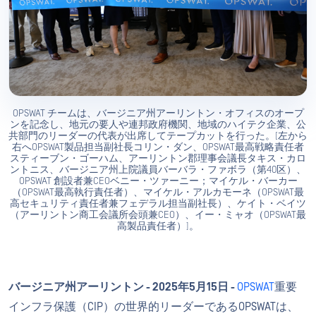
OPSWAT チームは、バージニア州アーリントン・オフィスのオープ
ンを記念し、地元の要人や連邦政府機関、地域のハイテク企業、公
共部門のリーダーの代表が出席してテープカットを行った。[左から
右へOPSWAT製品担当副社長コリン・ダン、OPSWAT最高戦略責任者
スティーブン・ゴーハム、アーリントン郡理事会議長タキス・カロ
ントニス、バージニア州上院議員バーバラ・ファボラ（第40区）、
OPSWAT 創設者兼CEOベニー・ツァーニー；マイケル・バーカー
（OPSWAT最高執行責任者）、マイケル・アルカモーネ（OPSWAT最
高セキュリティ責任者兼フェデラル担当副社長）、ケイト・ベイツ
（アーリントン商工会議所会頭兼CEO）、イー・ミャオ（OPSWAT最
高製品責任者）]。
バージニア州アーリントン - 2025年5月15日 -
OPSWAT
重要
インフラ保護（CIP）の世界的リーダーであるOPSWATは、