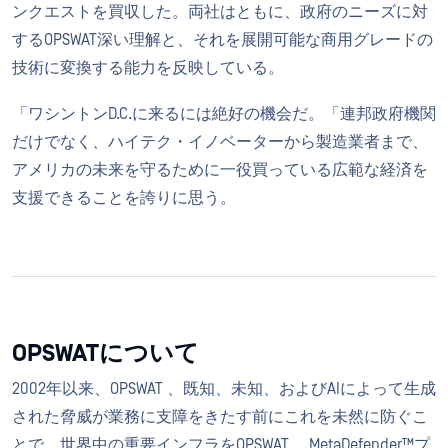
ンクエストを買収した。両社はともに、政府のニーズに対
するOPSWAT深い理解と、それを展開可能な商用グレードの
技術に変換する能力を反映している。
「ワシントンD.C.に来るには絶好の機会だ。「連邦政府機関
だけでなく、ハイテク・イノベーターから製造業者まで、
アメリカの未来を守るために一役買っている広範な経済を
支援できることを誇りに思う。
OPSWATについて
2002年以来、OPSWAT 、既知、未知、およびAIによって生成
された脅威が業務に支障をきたす前にこれを未然に防ぐこ
とで、世界中の重要インフラをOPSWAT 。MetaDefender™プ