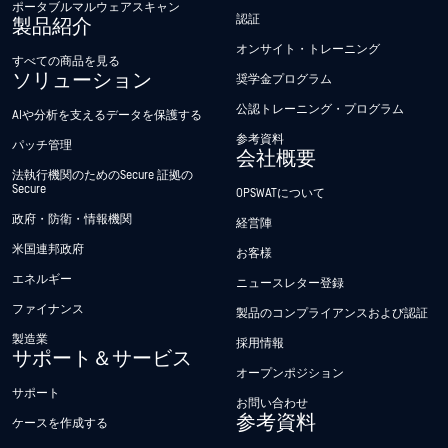
ポータブルマルウェアスキャン
認証
製品紹介
オンサイト・トレーニング
すべての商品を見る
ソリューション
奨学金プログラム
公認トレーニング・プログラム
AIや分析を支えるデータを保護する
参考資料
パッチ管理
会社概要
法執行機関のためのSecure 証拠の
Secure
OPSWATについて
政府・防衛・情報機関
経営陣
米国連邦政府
お客様
エネルギー
ニュースレター登録
ファイナンス
製品のコンプライアンスおよび認証
製造業
採用情報
サポート＆サービス
オープンポジション
サポート
お問い合わせ
参考資料
ケースを作成する