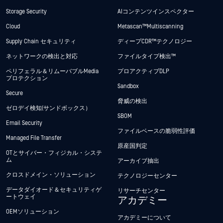
Storage Security
AIコンテンツインスペクター
Cloud
Metascan™ Multiscanning
Supply Chain セキュリティ
ディープCDR™テクノロジー
ネットワークの検出と対応
ファイルタイプ検出™
ペリフェラル＆リムーバブルMedia
プロアクティブDLP
プロテクション
Sandbox
Secure
脅威の検出
ゼロデイ検知(サンドボックス）
SBOM
Email Security
ファイルベースの脆弱性評価
Managed File Transfer
原産国判定
OTとサイバー・フィジカル・システ
ム
アーカイブ抽出
クロスドメイン・ソリューション
テクノロジーセンター
データダイオード＆セキュリティゲ
リサーチセンター
ートウェイ
アカデミー
OEMソリューション
アカデミーについて