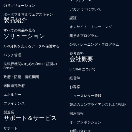
OEMソリューション
アカデミーについて
ポータブルマルウェアスキャン
認証
製品紹介
オンサイト・トレーニング
すべての商品を見る
ソリューション
奨学金プログラム
公認トレーニング・プログラム
AIや分析を支えるデータを保護する
参考資料
パッチ管理
会社概要
法執行機関のためのSecure 証拠の
Secure
OPSWATについて
政府・防衛・情報機関
経営陣
米国連邦政府
お客様
エネルギー
ニュースレター登録
ファイナンス
製品のコンプライアンスおよび認証
製造業
採用情報
サポート＆サービス
オープンポジション
サポート
お問い合わせ