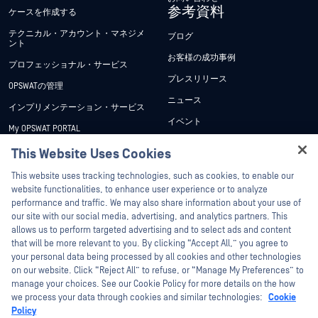
参考資料
ケースを作成する
テクニカル・アカウント・マネジメ
ブログ
ント
お客様の成功事例
プロフェッショナル・サービス
プレスリリース
OPSWATの管理
ニュース
インプリメンテーション・サービス
イベント
My OPSWAT PORTAL
ウェビナー
技術文書
This Website Uses Cookies
データシート
Hey there!
トレーニング
This website uses tracking technologies, such as cookies, to enable our
ホワイトペーパー
I'm Ozzy, your OPSWAT virtual assistant.
website functionalities, to enhance user experience or to analyze
脆弱性対策プログラム
How can I help you secure what's critical
performance and traffic. We may also share information about your use of
パートナー
無料ツール
today?
our site with our social media, advertising, and analytics partners. This
allows us to perform targeted advertising and to select ads and content
認証
that will be more relevant to you. By clicking “Accept All,” you agree to
テクノロジー・パートナー
your personal data being processed by all cookies and other technologies
on our website. Click “Reject All” to refuse, or “Manage My Preferences” to
OPSWAT チャネル パートナー
manage your choices. See our Cookie Policy for more details on the how
we process your data through cookies and similar technologies:
Cookie
©2026OPSWAT . All rights reserved.OPSWAT、MetaDefender、Metascan、
Policy