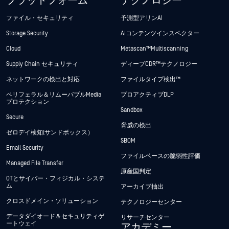
プラットフォーム
テクノロジー
ファイル・セキュリティ
予測型アリンAI
Storage Security
AIコンテンツインスペクター
Cloud
Metascan™ Multiscanning
Supply Chain セキュリティ
ディープCDR™テクノロジー
ネットワークの検出と対応
ファイルタイプ検出™
ペリフェラル＆リムーバブルMedia
プロアクティブDLP
プロテクション
Sandbox
Secure
脅威の検出
ゼロデイ検知(サンドボックス）
SBOM
Email Security
ファイルベースの脆弱性評価
Managed File Transfer
原産国判定
OTとサイバー・フィジカル・システ
ム
アーカイブ抽出
クロスドメイン・ソリューション
テクノロジーセンター
データダイオード＆セキュリティゲ
リサーチセンター
ートウェイ
アカデミー