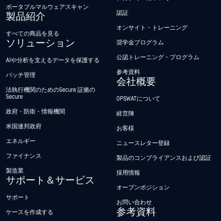
ポータブルマルウェアスキャン
認証
製品紹介
オンサイト・トレーニング
すべての商品を見る
ソリューション
奨学金プログラム
公認トレーニング・プログラム
AIや分析を支えるデータを保護する
参考資料
パッチ管理
会社概要
法執行機関のためのSecure 証拠の
Secure
OPSWATについて
政府・防衛・情報機関
経営陣
米国連邦政府
お客様
エネルギー
ニュースレター登録
ファイナンス
製品のコンプライアンスおよび認証
製造業
採用情報
サポート＆サービス
オープンポジション
サポート
お問い合わせ
参考資料
ケースを作成する