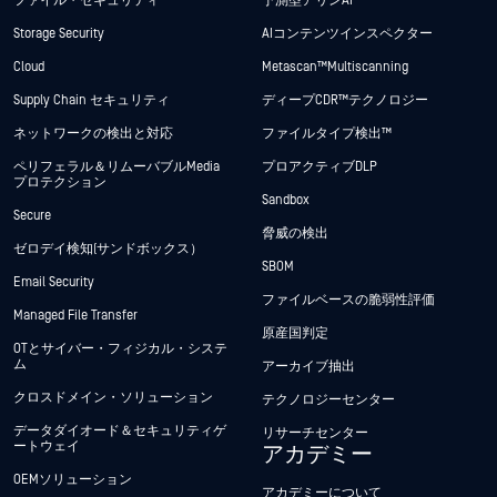
ファイル・セキュリティ
予測型アリンAI
Storage Security
AIコンテンツインスペクター
Cloud
Metascan™ Multiscanning
Supply Chain セキュリティ
ディープCDR™テクノロジー
ネットワークの検出と対応
ファイルタイプ検出™
ペリフェラル＆リムーバブルMedia
プロアクティブDLP
プロテクション
Sandbox
Secure
脅威の検出
ゼロデイ検知(サンドボックス）
SBOM
Email Security
ファイルベースの脆弱性評価
Managed File Transfer
原産国判定
OTとサイバー・フィジカル・システ
ム
アーカイブ抽出
クロスドメイン・ソリューション
テクノロジーセンター
データダイオード＆セキュリティゲ
リサーチセンター
ートウェイ
アカデミー
OEMソリューション
アカデミーについて