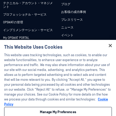
テクニカル・アカウント・マネジメ
ブログ
ント
お客様の成功事例
プロフェッショナル・サービス
プレスリリース
OPSWATの管理
ニュース
インプリメンテーション・サービス
イベント
My OPSWAT PORTAL
ウェビナー
技術文書
This Website Uses Cookies
データシート
Hey there!
トレーニング
This website uses tracking technologies, such as cookies, to enable our
ホワイトペーパー
I'm Ozzy, your OPSWAT virtual assistant.
website functionalities, to enhance user experience or to analyze
脆弱性対策プログラム
How can I help you secure what's critical
performance and traffic. We may also share information about your use of
パートナー
無料ツール
today?
our site with our social media, advertising, and analytics partners. This
allows us to perform targeted advertising and to select ads and content
認証
that will be more relevant to you. By clicking “Accept All,” you agree to
テクノロジー・パートナー
your personal data being processed by all cookies and other technologies
on our website. Click “Reject All” to refuse, or “Manage My Preferences” to
OPSWAT チャネル パートナー
manage your choices. See our Cookie Policy for more details on the how
we process your data through cookies and similar technologies:
Cookie
©2026OPSWAT . All rights reserved.OPSWAT、MetaDefender、Metascan、
Policy
MetaAccess、OPSWAT 、Trust no File. Trust No Device.、OPSWAT 、Protecting the
World's Critical Infrastructure、Deep CDR™ Technology、InQuest、InQuestロゴ、
Manage My Preferences
DFI、RetroHunt、Deep File Inspection、およびJoin the Huntは、OPSWAT の商標