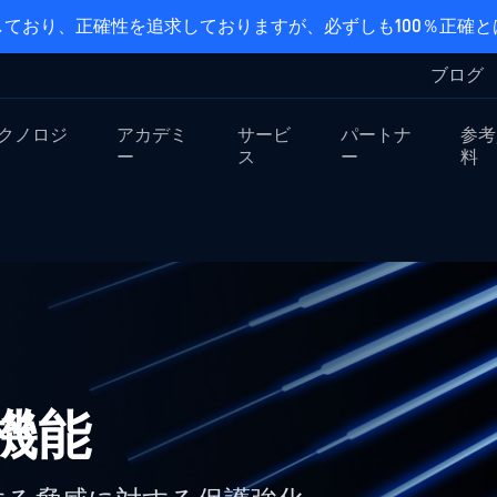
ており、正確性を追求しておりますが、必ずしも100％正確
ブログ
クノロジ
アカデミ
サービ
パートナ
参考
ー
ス
ー
料
新機能