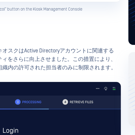
col” button on the Kiosk Management Console
はActive Directoryアカウントに関連する
リティをさらに向上させました。この措置により、
組織内の許可された担当者のみに制限されます。