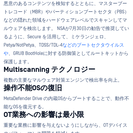
悪意のあるコンテンツを検知するとともに、マスターブー
トレコード（MBR）やパーティションブートセクタ（PBS）
などの隠れた領域をハードウェアレベルでスキャンしてマ
ルウェアを検出します。 NSAが7月30日の勧告で推奨してい
るように、Secure を活用して、ミケランジェロ、
Petya/NotPetya、TDSS/TDL-4
などのブートセクタウイルス
や
、GRUB BootHoleに対する防御策としてルートキットから
保護します。
Multiscanning テクノロジー
複数の主要なマルウェア対策エンジンで検出率を向上。
操作不能OSの復旧
MetaDefender Drive の内蔵OSからブートすることで、動作不
能なOSを復元する。
OT業務への影響は最小限
重要な業務に影響を与えないようにしながら、OTデバイス