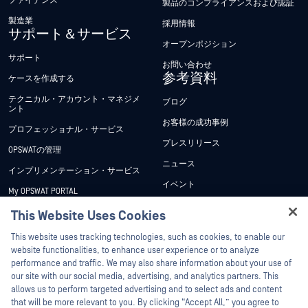
ファイナンス
製品のコンプライアンスおよび認証
製造業
採用情報
サポート＆サービス
オープンポジション
サポート
お問い合わせ
参考資料
ケースを作成する
テクニカル・アカウント・マネジメ
ブログ
ント
お客様の成功事例
プロフェッショナル・サービス
プレスリリース
OPSWATの管理
ニュース
インプリメンテーション・サービス
イベント
My OPSWAT PORTAL
ウェビナー
技術文書
This Website Uses Cookies
データシート
Hey there!
トレーニング
This website uses tracking technologies, such as cookies, to enable our
ホワイトペーパー
I'm Ozzy, your OPSWAT virtual assistant.
website functionalities, to enhance user experience or to analyze
脆弱性対策プログラム
How can I help you secure what's critical
performance and traffic. We may also share information about your use of
パートナー
無料ツール
today?
our site with our social media, advertising, and analytics partners. This
allows us to perform targeted advertising and to select ads and content
認証
that will be more relevant to you. By clicking “Accept All,” you agree to