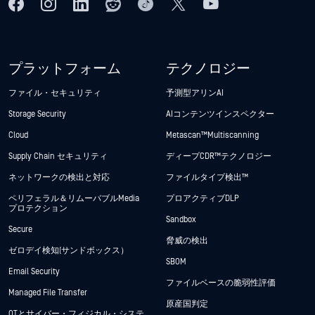
プラットフォーム
テクノロジー
ファイル・セキュリティ
予測型アリンAI
Storage Security
AIコンテンツインスペクター
Cloud
Metascan™ Multiscanning
Supply Chain セキュリティ
ディープCDR™テクノロジー
ネットワークの検出と対応
ファイルタイプ検出™
ペリフェラル＆リムーバブルMedia
プロアクティブDLP
プロテクション
Sandbox
Secure
脅威の検出
ゼロデイ検知(サンドボックス）
SBOM
Email Security
ファイルベースの脆弱性評価
Managed File Transfer
原産国判定
OTとサイバー・フィジカル・システ