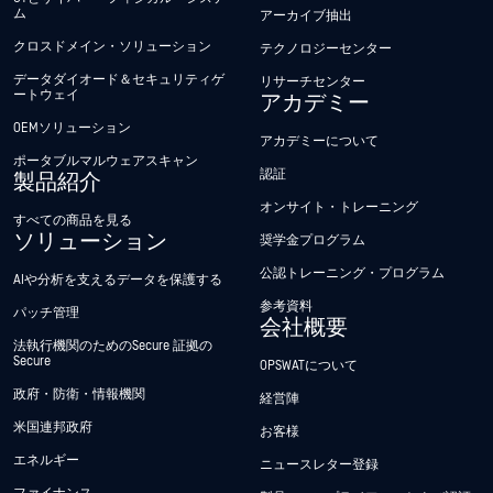
ム
アーカイブ抽出
クロスドメイン・ソリューション
テクノロジーセンター
データダイオード＆セキュリティゲ
リサーチセンター
ートウェイ
アカデミー
OEMソリューション
アカデミーについて
ポータブルマルウェアスキャン
認証
製品紹介
オンサイト・トレーニング
すべての商品を見る
ソリューション
奨学金プログラム
公認トレーニング・プログラム
AIや分析を支えるデータを保護する
参考資料
パッチ管理
会社概要
法執行機関のためのSecure 証拠の
Secure
OPSWATについて
政府・防衛・情報機関
経営陣
米国連邦政府
お客様
エネルギー
ニュースレター登録